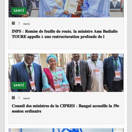
SANTÉ
7 mois
𝐈𝐍𝐏𝐒 : 𝐑𝐞𝐦𝐢𝐬𝐞 𝐝𝐞 𝐟𝐞𝐮𝐢𝐥𝐥𝐞 𝐝𝐞 𝐫𝐨𝐮𝐭𝐞, 𝐥𝐚 𝐦𝐢𝐧𝐢𝐬𝐭𝐫𝐞 𝐀𝐬𝐬𝐚 𝐁𝐚𝐝𝐢𝐚𝐥𝐥𝐨
𝐓𝐎𝐔𝐑𝐄 𝐚𝐩𝐩𝐞𝐥𝐥𝐞 à 𝐮𝐧𝐞 𝐫𝐞𝐬𝐭𝐫𝐮𝐜𝐭𝐮𝐫𝐚𝐭𝐢𝐨𝐧 𝐩𝐫𝐨𝐟𝐨𝐧𝐝𝐞 𝐝𝐞 𝐥
SANTÉ
7 mois
𝐂𝐨𝐧𝐬𝐞𝐢𝐥 𝐝𝐞𝐬 𝐦𝐢𝐧𝐢𝐬𝐭𝐫𝐞𝐬 𝐝𝐞 𝐥𝐚 𝐂𝐈𝐏𝐑𝐄𝐒 : 𝐁𝐚𝐧𝐠𝐮𝐢 𝐚𝐜𝐜𝐮𝐞𝐢𝐥𝐥𝐞 𝐥𝐚 𝟑𝟗𝐞
𝐬𝐞𝐬𝐬𝐢𝐨𝐧 𝐨𝐫𝐝𝐢𝐧𝐚𝐢𝐫𝐞