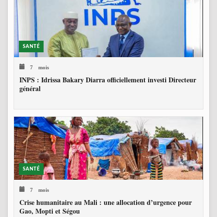
SANTÉ
7 mois
INPS : Idrissa Bakary Diarra officiellement investi Directeur
général
SANTÉ
7 mois
Crise humanitaire au Mali : une allocation d’urgence pour
Gao, Mopti et Ségou