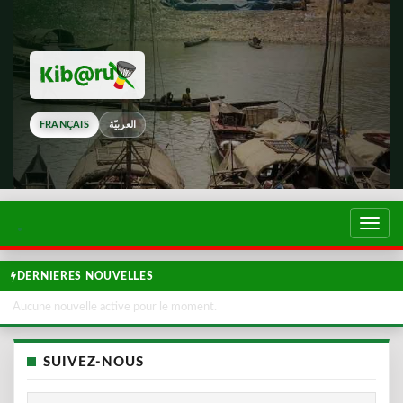
FRANÇAIS
العربيّة
Touch
de
navig
DERNIERES NOUVELLES
Aucune nouvelle active pour le moment.
SUIVEZ-NOUS