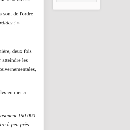
hommes, femmes
et enfants sont
morts ou disparus
s sont de l'ordre
depuis le début de
rdides !
»
l’année, le bilan de
2022 est déjà
dépassé
nière, deux fois
 atteindre les
gouvernementales,
lles en mer a
quasiment 190 000
tre à peu près