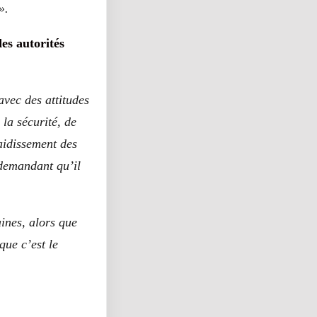
».
des autorités
avec des attitudes
la sécurité, de
aidissement des
 demandant qu’il
aines, alors que
ue c’est le