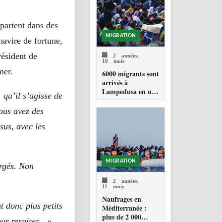
ENGAGEMENT
EN MATIÈRE DE
PROTECTION
 partent dans des
DES PERSONNES
MIGRATION
navire de fortune,
résident de
2 années,
10 mois
mer.
6000 migrants sont
arrivés à
Lampedusa en une
 qu’il s’agisse de
seule journée
ous avez des
sus, avec les
MIGRATION
argés. Non
2 années,
11 mois
Naufrages en
t donc plus petits
Méditerranée :
plus de 2 000
pour respirer…»