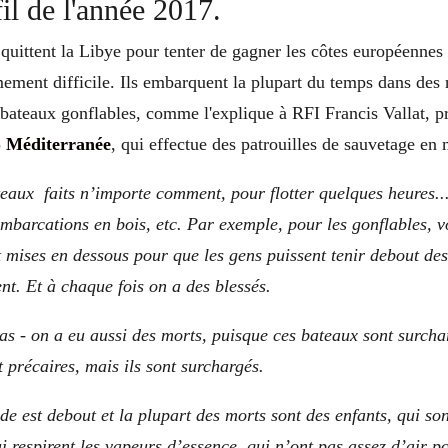
fil de l'année 2017.
quittent la Libye pour tenter de gagner les côtes européennes
ement difficile. Ils embarquent la plupart du temps dans des 
bateaux gonflables, comme l'explique à RFI Francis Vallat, p
 Méditerranée
, qui effectue des patrouilles de sauvetage en 
eaux faits n’importe comment, pour flotter quelques heures...
embarcations en bois, etc.
Par exemple, pour les gonflables, v
 mises en dessous pour que les gens puissent tenir debout des
nt. Et à chaque fois on a des blessés.
as - on a eu aussi des morts, puisque ces bateaux sont surch
t précaires, mais ils sont surchargés.
e est debout et la plupart des morts sont des enfants, qui son
ui respirent les vapeurs d’essence, qui n’ont pas assez d’air 