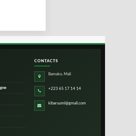
CONTACTS
Bamako, Mali
igne
+223 65 17 14 14
kibaruuml@gmail.com