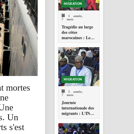
MIGRATION
1 année,
7 mois
Tragédie au large
des côtes
marocaines : Le
drame de la
migration
clandestine vers les
Canaries
MIGRATION
nt mortes
1 année,
une
7 mois
Journée
 Une
internationale des
migrants : L'INPS
s. Un
PRÉSENT POUR
RÉAFFIRMER
ts s'est
SON