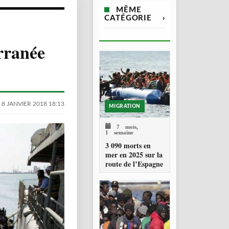
MÊME
CATÉGORIE
›
rranée
 8 JANVIER 2018 18:13
MIGRATION
7 mois,
1 semaine
3 090 morts en
mer en 2025 sur la
route de l’Espagne