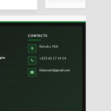
Bamako : un pont
de fraternité
renforcé
CONTACTS
Bamako, Mali
igne
+223 65 17 14 14
kibaruuml@gmail.com