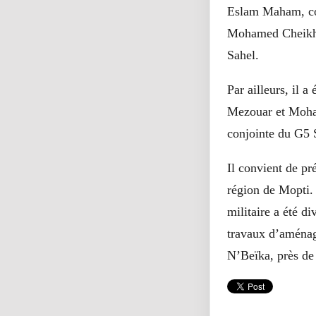
Eslam Maham, com
Mohamed Cheikh 
Sahel.
Par ailleurs, il
Mezouar et Moha
conjointe du G5 
Il convient de pr
région de Mopti. 
militaire a été d
travaux d’aménage
N’Beïka, près de