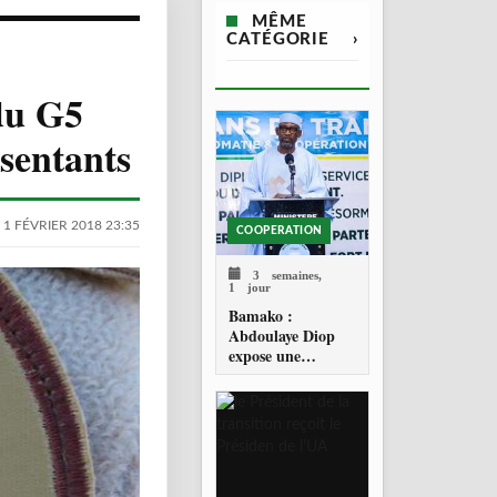
MÊME
CATÉGORIE
›
du G5
sentants
 1 FÉVRIER 2018 23:35
COOPERATION
3 semaines,
1 jour
Bamako :
Abdoulaye Diop
expose une
diplomatie
malienne fondée
sur la souveraineté
et la réciprocité