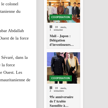
le colonel
tanienne du
COOPERATION
10 mois,
1 semaine
Sabar Abdallah
Mali - Japon :
est de la force
Délégation
d'investisseurs
japonais en quête
d'opportunités
 Sévaré, dans la
 la force
me Ouest. Les
COOPERATION
é mauritanienne de
10 mois,
2 semaines
95e anniversaire
de l'Arabie
Saoudite à