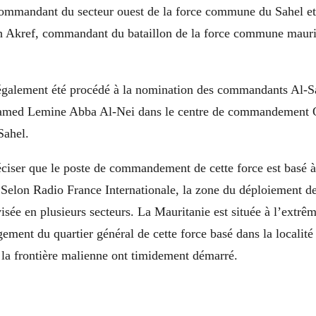
mandant du secteur ouest de la force commune du Sahel et 
Akref, commandant du bataillon de la force commune mauri
 a également été procédé à la nomination des commandants Al-
med Lemine Abba Al-Nei dans le centre de commandement Ou
Sahel.
éciser que le poste de commandement de cette force est basé à
Selon Radio France Internationale, la zone du déploiement de
ivisée en plusieurs secteurs. La Mauritanie est située à l’extrê
ment du quartier général de cette force basé dans la localit
 la frontière malienne ont timidement démarré.