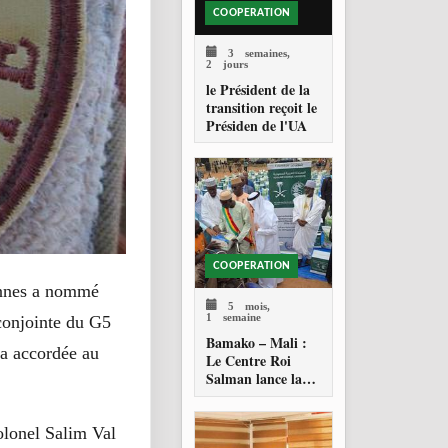
COOPERATION
3 semaines,
2 jours
le Président de la
transition reçoit le
Présiden de l'UA
COOPERATION
ennes a nommé
5 mois,
1 semaine
conjointe du G5
Bamako – Mali :
 a accordée au
Le Centre Roi
Salman lance la
distribution de 28
500 paniers
alimentaires
olonel Salim Val