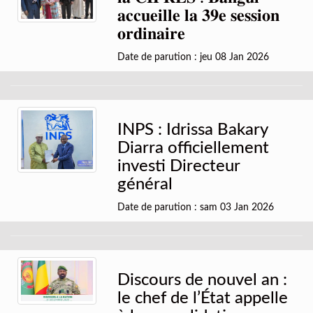
𝐚𝐜𝐜𝐮𝐞𝐢𝐥𝐥𝐞 𝐥𝐚 𝟑𝟗𝐞 𝐬𝐞𝐬𝐬𝐢𝐨𝐧
𝐨𝐫𝐝𝐢𝐧𝐚𝐢𝐫𝐞
Date de parution : jeu 08 Jan 2026
INPS : Idrissa Bakary
Diarra officiellement
investi Directeur
général
Date de parution : sam 03 Jan 2026
Discours de nouvel an :
le chef de l’État appelle