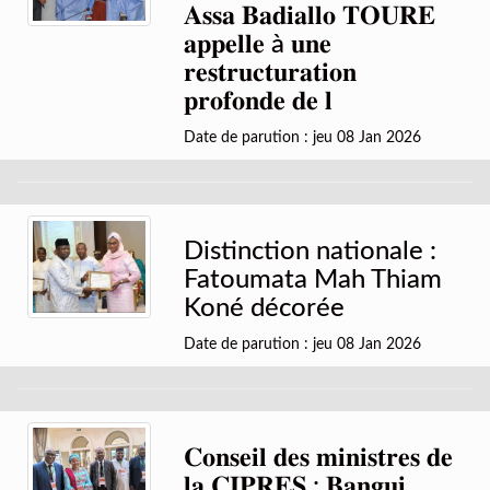
𝐀𝐬𝐬𝐚 𝐁𝐚𝐝𝐢𝐚𝐥𝐥𝐨 𝐓𝐎𝐔𝐑𝐄
𝐚𝐩𝐩𝐞𝐥𝐥𝐞 à 𝐮𝐧𝐞
𝐫𝐞𝐬𝐭𝐫𝐮𝐜𝐭𝐮𝐫𝐚𝐭𝐢𝐨𝐧
𝐩𝐫𝐨𝐟𝐨𝐧𝐝𝐞 𝐝𝐞 𝐥
Date de parution : jeu 08 Jan 2026
Distinction nationale :
Fatoumata Mah Thiam
Koné décorée
Date de parution : jeu 08 Jan 2026
𝐂𝐨𝐧𝐬𝐞𝐢𝐥 𝐝𝐞𝐬 𝐦𝐢𝐧𝐢𝐬𝐭𝐫𝐞𝐬 𝐝𝐞
𝐥𝐚 𝐂𝐈𝐏𝐑𝐄𝐒 : 𝐁𝐚𝐧𝐠𝐮𝐢