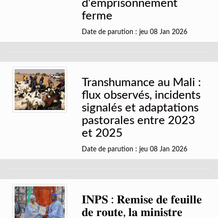
d'emprisonnement
ferme
Date de parution : jeu 08 Jan 2026
Transhumance au Mali :
flux observés, incidents
signalés et adaptations
pastorales entre 2023
et 2025
Date de parution : jeu 08 Jan 2026
𝐈𝐍𝐏𝐒 : 𝐑𝐞𝐦𝐢𝐬𝐞 𝐝𝐞 𝐟𝐞𝐮𝐢𝐥𝐥𝐞
𝐝𝐞 𝐫𝐨𝐮𝐭𝐞, 𝐥𝐚 𝐦𝐢𝐧𝐢𝐬𝐭𝐫𝐞