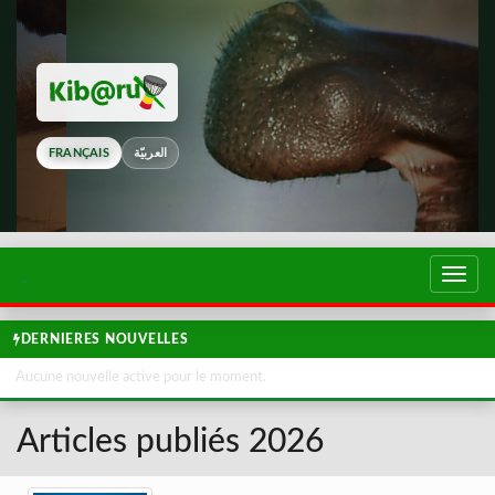
FRANÇAIS
العربيّة
Touch
de
navig
DERNIERES NOUVELLES
Aucune nouvelle active pour le moment.
Articles publiés 2026