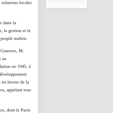
Bamako : un pont
 solutions locales
de fraternité
renforcé
r dans la
, la gestion et le
 peuple malien.
 Guterres, M.
t au
dation en 1945, à
e développement
s en faveur de la
res, appelant tous
es, dont le Pacte