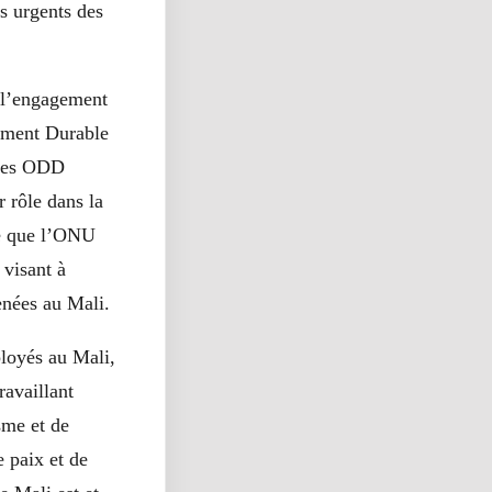
s urgents des
 l’engagement
ement Durable
 les ODD
r rôle dans la
ce que l’ONU
 visant à
enées au Mali.
loyés au Mali,
ravaillant
sme et de
 paix et de