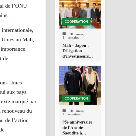
tral de l’ONU
ains.
COOPERATION
 internationale,
10 mois,
1 semaine
 Unies au Mali,
Mali - Japon :
’importance
Délégation
d'investisseurs
t de
japonais en quête
d'opportunités
ions Unies
pui aux pays
COOPERATION
ntexte marqué par
un renouveau du
10 mois,
2 semaines
u de l’action
95e anniversaire
de l'Arabie
 de
Saoudite à