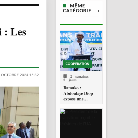
MÊME
CATÉGORIE
›
 : Les
COOPERATION
 OCTOBRE 2024 15:32
2 semaines,
6 jours
Bamako :
Abdoulaye Diop
expose une
diplomatie
malienne fondée
sur la souveraineté
et la réciprocité