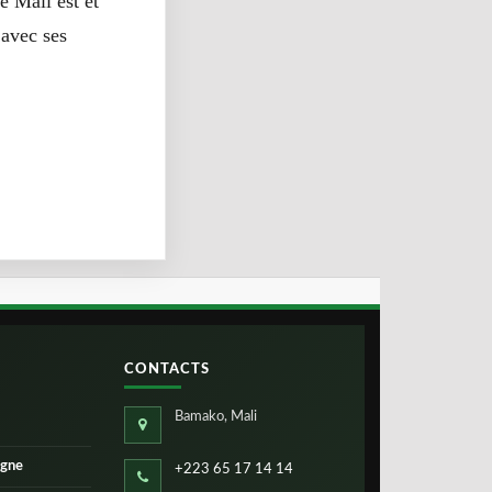
e Mali est et
 avec ses
CONTACTS
Bamako, Mali
igne
+223 65 17 14 14