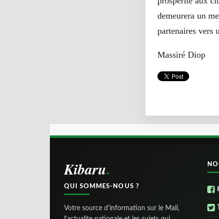
prospérité aux ci
demeurera un mem
partenaires vers u
Massiré Diop
Kibaru
NO
QUI SOMMES-NOUS ?
Votre source d'information sur le Mali,
l'actualite nationale et les sujets qui