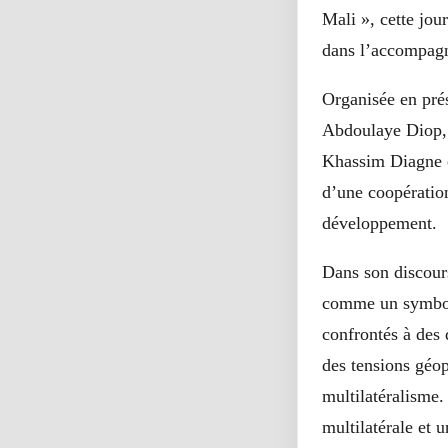
Mali », cette jou
dans l’accompagn
Organisée en prés
Abdoulaye Diop, 
Khassim Diagne e
d’une coopération
développement.
Dans son discour
comme un symbole
confrontés à des 
des tensions géop
multilatéralisme.
multilatérale et u