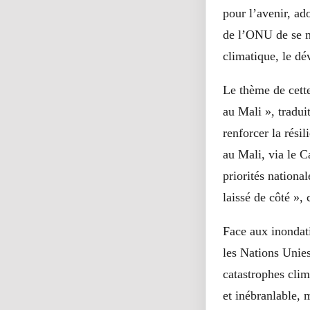
pour l’avenir, ad
de l’ONU de se m
climatique, le dé
Le thème de cett
au Mali », tradui
renforcer la rés
au Mali, via le C
priorités nationa
laissé de côté »
Face aux inondati
les Nations Unies
catastrophes cli
et inébranlable,