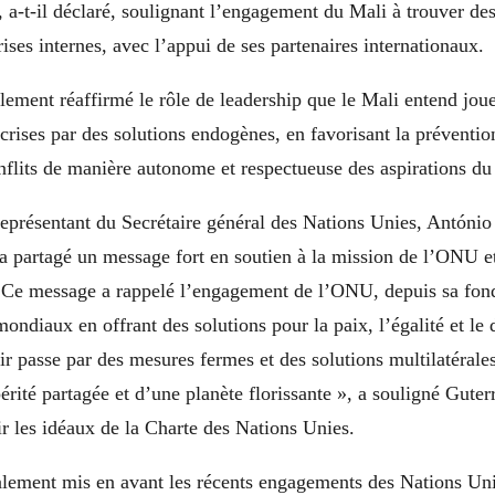
a-t-il déclaré, soulignant l’engagement du Mali à trouver des
rises internes, avec l’appui de ses partenaires internationaux.
lement réaffirmé le rôle de leadership que le Mali entend joue
 crises par des solutions endogènes, en favorisant la prévention
nflits de manière autonome et respectueuse des aspirations du
Représentant du Secrétaire général des Nations Unies, António
 partagé un message fort en soutien à la mission de l’ONU e
. Ce message a rappelé l’engagement de l’ONU, depuis sa fon
 mondiaux en offrant des solutions pour la paix, l’égalité et l
ir passe par des mesures fermes et des solutions multilatérale
érité partagée et d’une planète florissante », a souligné Guter
ir les idéaux de la Charte des Nations Unies.
alement mis en avant les récents engagements des Nations Uni