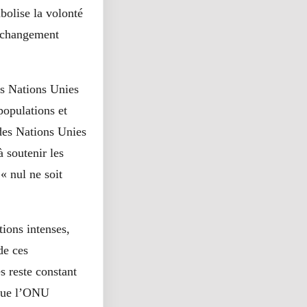
bolise la volonté
e changement
es Nations Unies
populations et
des Nations Unies
 soutenir les
« nul ne soit
ions intenses,
de ces
s reste constant
 que l’ONU