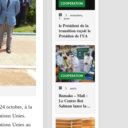
COOPERATION
3 semaines,
1 jour
le Président de la
transition reçoit le
Présiden de l'UA
COOPERATION
5 mois
Bamako – Mali :
Le Centre Roi
Salman lance la
4 octobre, à la
distribution de 28
tions Unies.
500 paniers
alimentaires
ations Unies au