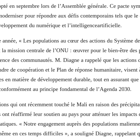
opté en septembre lors de l’Assemblée générale. Ce pacte sym
oderniser pour répondre aux défis contemporains tels que l
veloppement du numérique et l’intelligenceartificielle.
e année, « Les populations au cœur des actions du Système d
t la mission centrale de l’ONU : œuvrer pour le bien-être des 
ilience des communautés. M. Diagne a rappelé que les actions 
adre de coopération et le Plan de réponse humanitaire, visent à
les en matière de développement durable, tout en assurant que 
, conformément au principe fondamental de l’Agenda 2030.
ons qui ont récemment touché le Mali en raison des précipitat
 ont réaffirmé leur soutien au pays pour atténuer les impacts 
matiques. « Notre engagement auprès des populations malienne
 même en ces temps difficiles », a souligné Diagne, rappelant