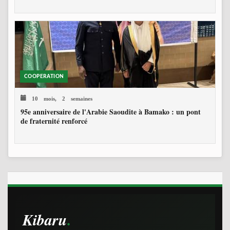
COOPERATION
10 mois, 2 semaines
95e anniversaire de l'Arabie Saoudite à Bamako : un pont
de fraternité renforcé
Kibaru