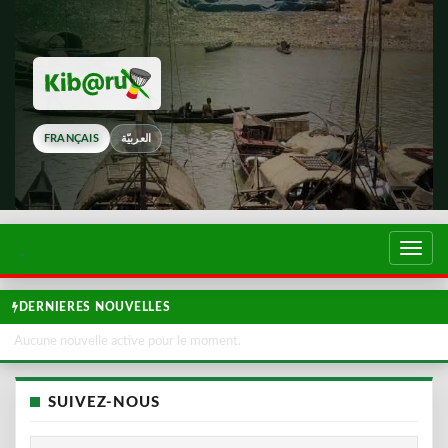
FRANÇAIS
العربيّة
Touch
de
navig
DERNIERES NOUVELLES
Aucune nouvelle active pour le moment.
SUIVEZ-NOUS