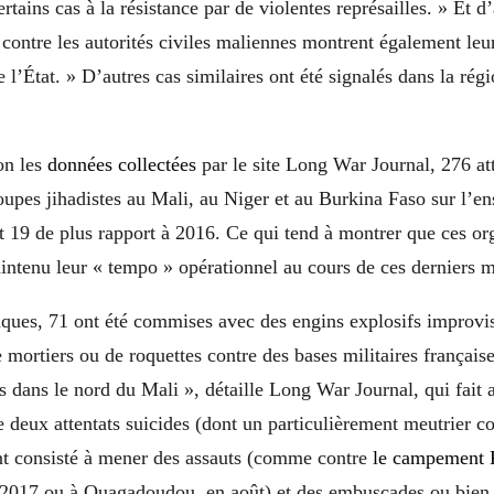
tains cas à la résistance par de violentes représailles. » Et d’
 contre les autorités civiles maliennes montrent également leu
e l’État. » D’autres cas similaires ont été signalés dans la rég
lon les
données collectées
par le site Long War Journal, 276 at
oupes jihadistes au Mali, au Niger et au Burkina Faso sur l’e
t 19 de plus rapport à 2016. Ce qui tend à montrer que ces or
aintenu leur « tempo » opérationnel au cours de ces derniers m
aques, 71 ont été commises avec des engins explosifs improvi
de mortiers ou de roquettes contre des bases militaires françai
 dans le nord du Mali », détaille Long War Journal, qui fait a
e deux attentats suicides (dont un particulièrement meutrier 
ont consisté à mener des assauts (comme contre
le campement
2017 ou à Ouagadoudou, en août) et des embuscades ou bien 