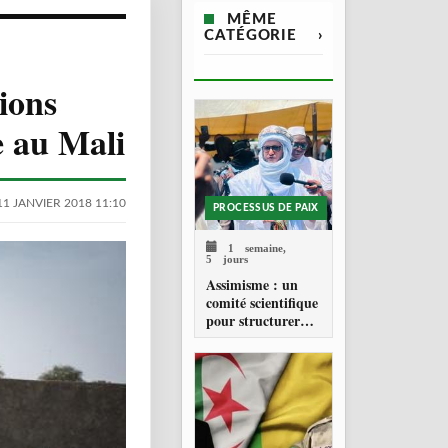
MÊME
CATÉGORIE
›
ions
e au Mali
11 JANVIER 2018 11:10
PROCESSUS DE PAIX
1 semaine,
5 jours
Assimisme : un
comité scientifique
pour structurer
une doctrine de la
refondation