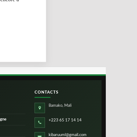
CONTACTS
Bamako, Mali
igne
+223 65 17 14 14
kibaruuml@gmail.com