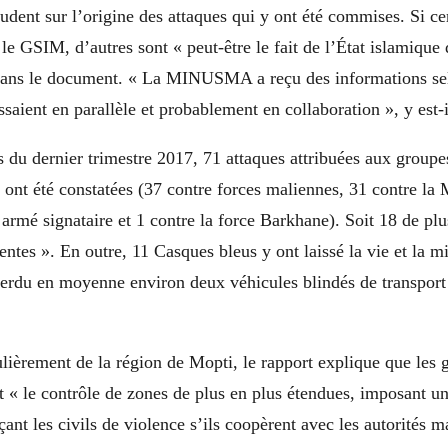
dent sur l’origine des attaques qui y ont été commises. Si cer
le GSIM, d’autres sont « peut-être le fait de l’État islamique
 dans le document. « La MINUSMA a reçu des informations sel
saient en parallèle et probablement en collaboration », y est-i
s du dernier trimestre 2017, 71 attaques attribuées aux groupes
i ont été constatées (37 contre forces maliennes, 31 contre 
armé signataire et 1 contre la force Barkhane). Soit 18 de plu
entes ». En outre, 11 Casques bleus y ont laissé la vie et la m
perdu en moyenne environ deux véhicules blindés de transport
ulièrement de la région de Mopti, le rapport explique que les
t « le contrôle de zones de plus en plus étendues, imposant u
ant les civils de violence s’ils coopèrent avec les autorités m