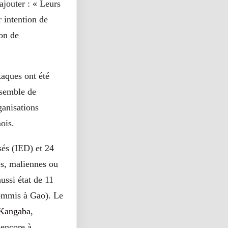
ajouter : « Leurs
r intention de
ion de
taques ont été
nsemble de
ganisations
ois.
sés (IED) et 24
ses, maliennes ou
ussi état de 11
commis à Gao). Le
 Kangaba
,
encore à