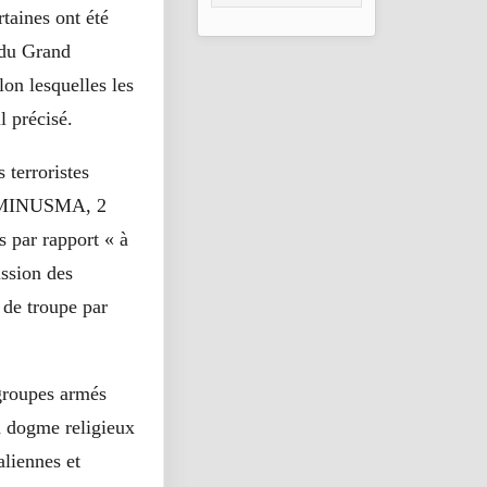
consolidation en
taines ont été
2026
 du Grand
on lesquelles les
l précisé.
 terroristes
la MINUSMA, 2
s par rapport « à
ission des
 de troupe par
 groupes armés
n dogme religieux
aliennes et