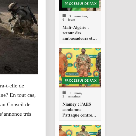
PROCESSUS DE PAIX
3 semaines,
6 jours
Mali–Algérie :
retour des
ambassadeurs et
réouverture des
espaces aériens
PROCESSUS DE PAIX
a-t-elle de
1 mois,
nne? En tout cas,
2 semaines
Niamey : l’AES
au Conseil de
condamne
 s’annonce très
l’attaque contre
l’aéroport Diori
Hamani