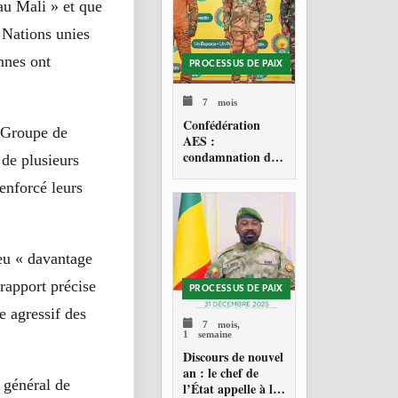
au Mali » et que
 Nations unies
ennes ont
PROCESSUS DE PAIX
7 mois
Confédération
« Groupe de
AES :
condamnation de
de plusieurs
l’action militaire
enforcé leurs
américaine au
Venezuela
 eu « davantage
rapport précise
PROCESSUS DE PAIX
e agressif des
7 mois,
1 semaine
Discours de nouvel
an : le chef de
 général de
l’État appelle à la