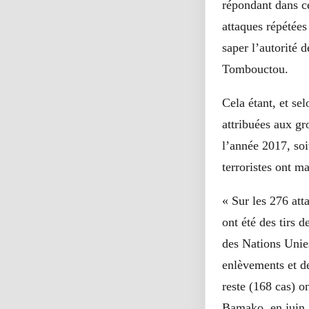
répondant dans cer
attaques répétées
saper l’autorité d
Tombouctou.
Cela étant, et se
attribuées aux gr
l’année 2017, soi
terroristes ont m
« Sur les 276 att
ont été des tirs 
des Nations Unies
enlèvements et d
reste (168 cas) 
Bamako, en juin 