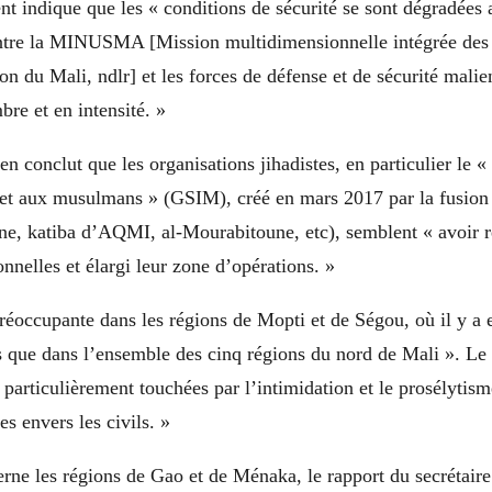
t indique que les « conditions de sécurité se sont dégradées 
ontre la MINUSMA [Mission multidimensionnelle intégrée des
tion du Mali, ndlr] et les forces de défense et de sécurité mali
re et en intensité. »
 en conclut que les organisations jihadistes, en particulier le 
m et aux musulmans » (GSIM), créé en mars 2017 par la fusion 
ne, katiba d’AQMI, al-Mourabitoune, etc), semblent « avoir r
onnelles et élargi leur zone d’opérations. »
préoccupante dans les régions de Mopti et de Ségou, où il y a
es que dans l’ensemble des cinq régions du nord de Mali ». Le 
« particulièrement touchées par l’intimidation et le prosélytism
es envers les civils. »
rne les régions de Gao et de Ménaka, le rapport du secrétaire