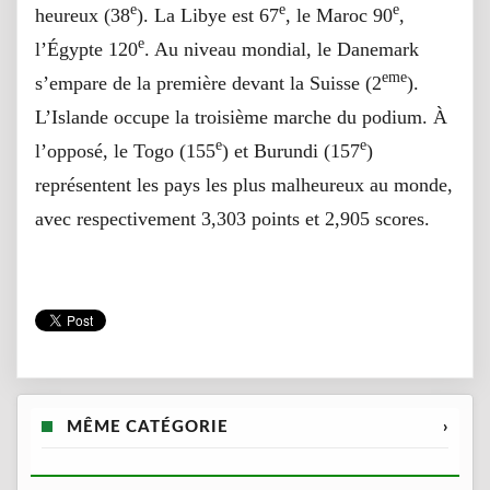
e
e
e
heureux (38
). La Libye est 67
, le Maroc 90
,
e
l’Égypte 120
. Au niveau mondial, le Danemark
eme
s’empare de la première devant la Suisse (2
).
L’Islande occupe la troisième marche du podium. À
e
e
l’opposé, le Togo (155
) et Burundi (157
)
représentent les pays les plus malheureux au monde,
avec respectivement 3,303 points et 2,905 scores.
MÊME CATÉGORIE
›