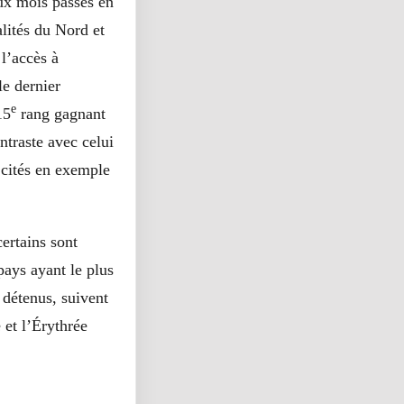
eux mois passés en
alités du Nord et
 l’accès à
le dernier
e
15
rang gagnant
ntraste avec celui
s cités en exemple
ertains sont
pays ayant le plus
 détenus, suivent
 et l’Érythrée