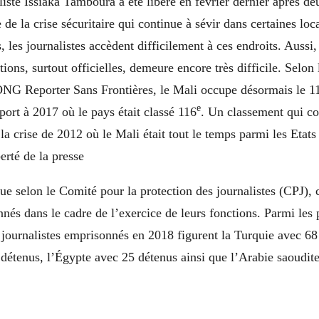
liste Issiaka Tamboura a été libéré en février dernier après d
 de la crise sécuritaire qui continue à sévir dans certaines loc
, les journalistes accèdent difficilement à ces endroits. Aussi,
ions, surtout officielles, demeure encore très difficile. Selon 
ONG Reporter Sans Frontières, le Mali occupe désormais le 1
e
port à 2017 où le pays était classé 116
. Un classement qui co
la crise de 2012 où le Mali était tout le temps parmi les Etat
erté de la presse.
ue selon le Comité pour la protection des journalistes (CPJ), c
nés dans le cadre de l’exercice de leurs fonctions. Parmi les 
journalistes emprisonnés en 2018 figurent la Turquie avec 68
détenus, l’Égypte avec 25 détenus ainsi que l’Arabie saoudite