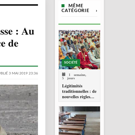
MÊME
CATÉGORIE
›
sse : Au
ce de
SOCIÉTÉ
BLIÉ 3 MAI 2019 23:36
1 semaine,
5 jours
Légitimités
traditionnelles : de
nouvelles règles
pour les chefferies
locales