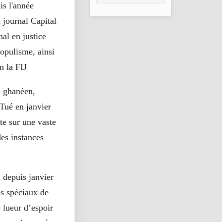
taux de réussite
is l'année
u journal Capital
al en justice
populisme, ainsi
 la FIJ.
te ghanéen,
Tué en janvier
te sur une vaste
des instances
 depuis janvier
és spéciaux de
 lueur d’espoir