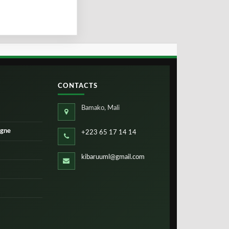
CONTACTS
Bamako, Mali
igne
+223 65 17 14 14
kibaruuml@gmail.com