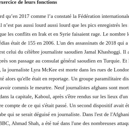
xercice de leurs fonctions.
rd qu’en 2017 comme l’a constaté la Fédération internationale
il n’est pas aussi lourd aussi lourd que les pics enregistrés les
que les conflits en Irak et en Syrie faisaient rage. Le nombre l
dias était de 155 en 2006. L'un des assassinats de 2018 qui a 
st celui du célèbre journaliste saoudien Jamal Khashoggi. Il a
près son passage au consulat général saoudien en Turquie. Et 
la journaliste Lyra McKee est morte dans les rues de London
té alors qu'elle était en reportage. Un groupe paramilitaire dis
avoir commis le meurtre. Neuf journalistes afghans sont mort
ns la capitale, Kaboul, après s'être rendus sur les lieux d'un a
 compte de ce qui s'était passé. Un second dispositif avait é
e qui se serait déguisé en journaliste. Dans l'est de l'Afghani
a BBC, Ahmad Shah, a été tué dans l'une des nombreuses attaq