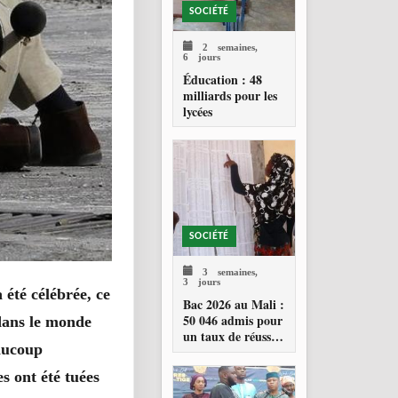
SOCIÉTÉ
2 semaines,
6 jours
Éducation : 48
milliards pour les
lycées
SOCIÉTÉ
3 semaines,
3 jours
 été célébrée, ce
Bac 2026 au Mali :
50 046 admis pour
 dans le monde
un taux de réussite
eaucoup
de 34,23 %
s ont été tuées