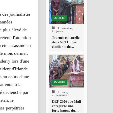
 des journalistes
SOCIÉTÉ
 années
3 semaines,
e plus élevé de
4 jours
Journée culturelle
retenu l'attention
de la SETI : Les
 été assassiné en
étudiants de
Technolab-ISTA
le mois dernier,
célèbrent les
valeurs culturelles
derry lors d'une
maliennes
sident d'Irlande
s au cours d'une
SOCIÉTÉ
ttentat à la
té déclenché par
1 mois,
2 semaines
stan, le
DEF 2026 : le Mali
enregistre une
ues perpétrées
forte hausse du