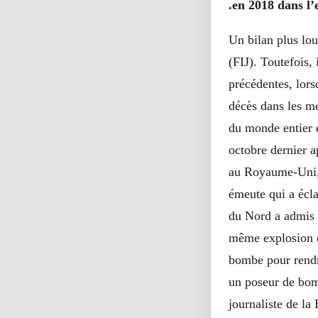
en 2018 dans l’e
Un bilan plus lou
(FIJ). Toutefois, 
précédentes, lors
décès dans les mé
du monde entier e
octobre dernier a
au Royaume-Uni, 
émeute qui a écla
du Nord a admis 
même explosion da
bombe pour rendre
un poseur de bomb
journaliste de l