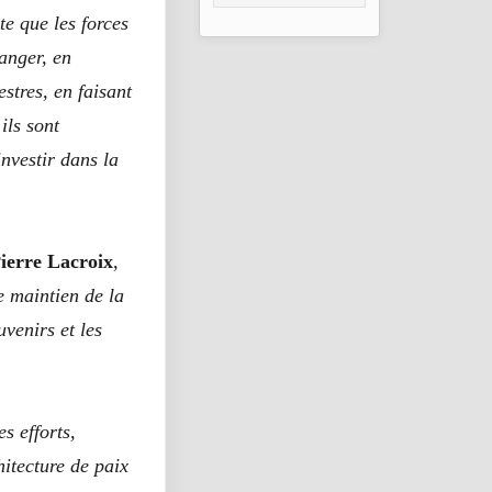
Sa Technologie
te que les forces
Verte Au Sommet
Africain
anger, en
stres, en faisant
ils sont
investir dans la
ierre Lacroix
,
e maintien de la
venirs et les
es efforts,
itecture de paix