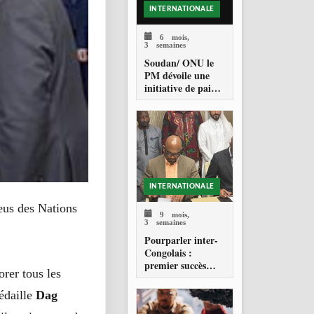
INTERNATIONALE
6 mois,
3 semaines
Soudan/ ONU le
PM dévoile une
initiative de paix
devant le Conseil
de Sécurité
INTERNATIONALE
eus des Nations
9 mois,
3 semaines
Pourparler inter-
Congolais :
premier succès
rer tous les
pour Zahabi Ould
Sidi Mohamed
édaille
Dag