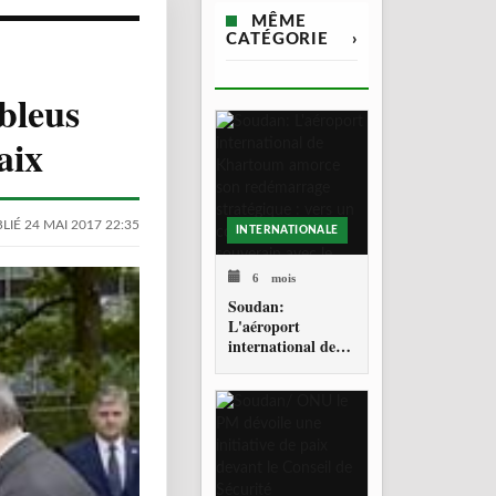
MÊME
CATÉGORIE
›
bleus
aix
LIÉ 24 MAI 2017 22:35
INTERNATIONALE
6 mois
Soudan:
L'aéroport
international de
Khartoum amorce
son redémarrage
stratégique : vers
un corridor aérien
souverain avec le
Sahel