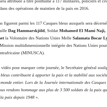
era attribuée à titre posthume à 117 militaires, policiers et ci
 dans des opérations de maintien de la paix en 2016.
s figurent parmi les 117 Casques bleus auxquels sera décernée
aille
Dag Hammarskjöld
, Soldat
Mohamed El Mami Naji,
et
la Volontaire des Nations Unies Melle
Salamata Bocar L
 Mission multidimensionnelle intégrée des Nations Unies pour 
entrafricaine (MINUSCA).
vidéo pour marquer cette journée, le Secrétaire général soul
 bleus contribuent à apporter la paix et la stabilité aux socié
 monde entier. Lors de la Journée internationale des Casques
ous rendons hommage aux plus de 3 500 soldats de la paix qu
 la paix depuis 1948 ».