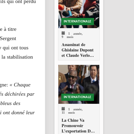
vils qui ont perdu
INTERNATIONALE
 à titre
1 année,
9 mois
Sergent
Assassinat de
y
qui ont tous
Ghislaine Dupont
et Claude Verlon :
la stabilisation
Onze ans
d’impunité et un
appel pressant de
l’ONU pour la
justice
igne:
« Chaque
tés déchirées par
INTERNATIONALE
 bleus des
1 année,
i ont donné leur
11 mois
La Chine Va
Promouvoir
L’exportation De