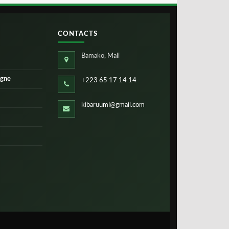
CONTACTS
Bamako, Mali
igne
+223 65 17 14 14
kibaruuml@gmail.com