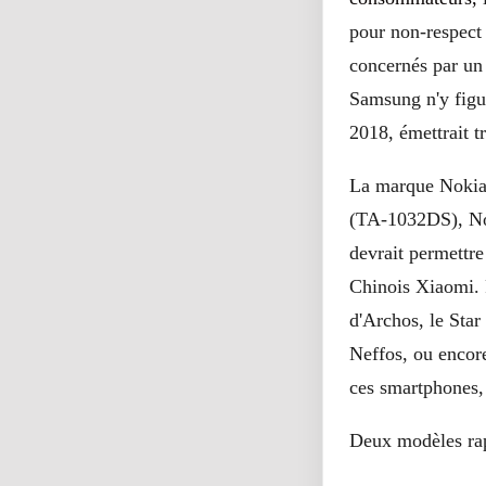
pour non-respect 
concernés par un 
Samsung n'y figur
2018, émettrait t
La marque Nokia f
(TA-1032DS), Nok
devrait permettr
Chinois Xiaomi. P
d'Archos, le Sta
Neffos, ou encor
ces smartphones, 
Deux modèles rap