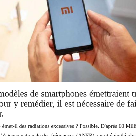
modèles de smartphones émettraient t
our y remédier, il est nécessaire de fa
r.
émet-il des radiations excessives ? Possible. D'après
60 Mill
’Agence nationale des fréquences (ANFR) aurait épinglé plu