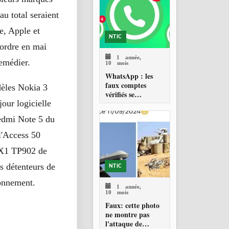
d’Armée Assimi
Goïta, tenir un
u total seraient
discours en russe
e, Apple et
NTIC
'ordre en mai
1 année,
remédier.
10 mois
WhatsApp : les
faux comptes
dèles Nokia 3
vérifiés se
multiplient, voici
our logicielle
comment les
edmi Note 5 du
reconnaître et vous
protéger
l'Access 50
e X1 TP902 de
 détenteurs de
NTIC
yonnement.
1 année,
10 mois
Faux: cette photo
ne montre pas
l'attaque de