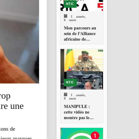
NTIC
1 année,
6 mois
Mon parcours au
sein de l’Alliance
africaine de
vérification des
faits (AFCA)
NTIC
rop
1 année,
8 mois
ire une
MANIPULE :
cette vidéo ne
montre pas le
Président de la
transition du Mali,
ions de
le Général
sieurs marques