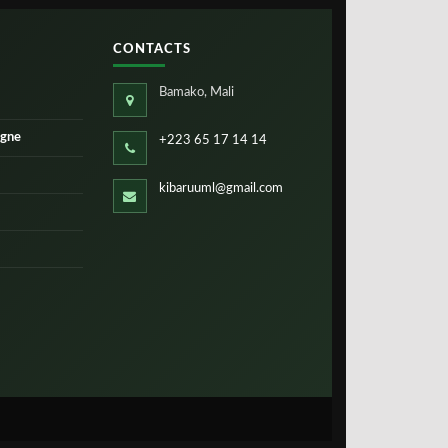
CONTACTS
Bamako, Mali
igne
+223 65 17 14 14
kibaruuml@gmail.com