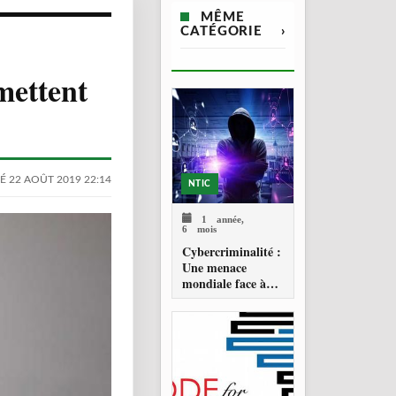
MÊME
CATÉGORIE
›
mettent
É 22 AOÛT 2019 22:14
NTIC
1 année,
6 mois
Cybercriminalité :
Une menace
mondiale face à
une riposte
historique de
l’ONU