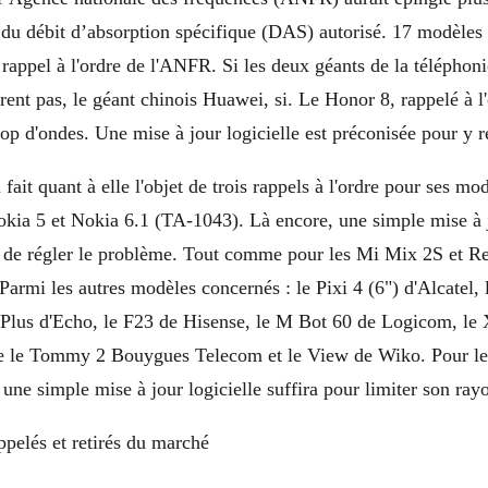
du débit d’absorption spécifique (DAS) autorisé. 17 modèles a
rappel à l'ordre de l'ANFR. Si les deux géants de la téléphoni
ent pas, le géant chinois Huawei, si. Le Honor 8, rappelé à l
rop d'ondes. Une mise à jour logicielle est préconisée pour y 
ait quant à elle l'objet de trois rappels à l'ordre pour ses mo
ia 5 et Nokia 6.1 (TA-1043). Là encore, une simple mise à j
e de régler le problème. Tout comme pour les Mi Mix 2S et R
armi les autres modèles concernés : le Pixi 4 (6") d'Alcatel, 
r Plus d'Echo, le F23 de Hisense, le M Bot 60 de Logicom, l
e le Tommy 2 Bouygues Telecom et le View de Wiko. Pour les
une simple mise à jour logicielle suffira pour limiter son ra
pelés et retirés du marché