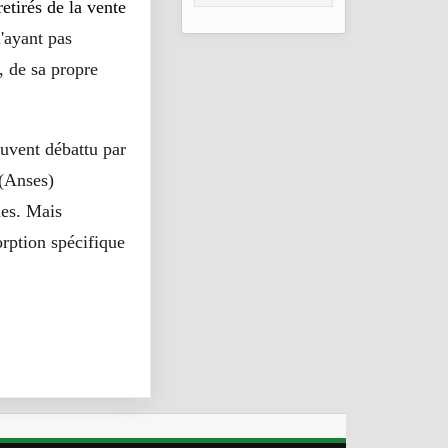
Goundam au Mali
etirés de la vente
n'ayant pas
 de sa propre
ouvent débattu par
 (Anses)
des. Mais
orption spécifique