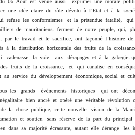
u 06 Aout est venue aussi exprimer une morale polit
ec une idée claire du rôle dévolu à l’Etat et à la soci
ui refuse les conformismes et la prétendue fatalité, q
illiers de mauritaniens, ferment de notre peuple, qui, pl
, par le travail et le sacrifice, ont façonné l’histoire d
s à la distribution horizontale des fruits de la croissan
ui cadenasse la voie aux dérapages et à la gabegie, qu
 des fruits de la croissance, et qui canalise en conséq
t au service du développement économique, social et cul
s les grands événements historiques qui ont décons
égalitaire bien ancré et opéré une véritable révolution 
 de la chose publique, cette nouvelle vision de la Mauri
lamation et soutien sans réserve de la part du principal 
en dans sa majorité écrasante, autant elle dérange les i