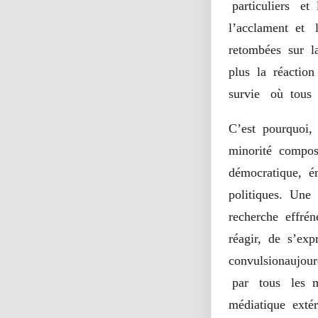
particuliers et
l’acclament et 
retombées sur l
plus la réactio
survie où tous 
C’est pourquoi,
minorité compos
démocratique, é
politiques. Une
recherche effré
réagir, de s’ex
convulsionaujou
par tous les m
médiatique extér