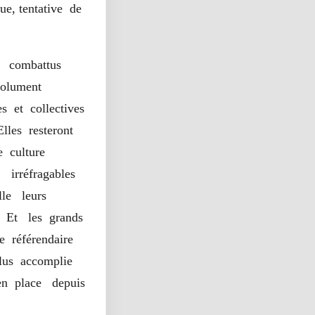
ue, tentative de
nt combattus
solument
s et collectives
Elles resteront
e culture
s irréfragables
lle leurs
 Et les grands
e référendaire
plus accomplie
en place depuis