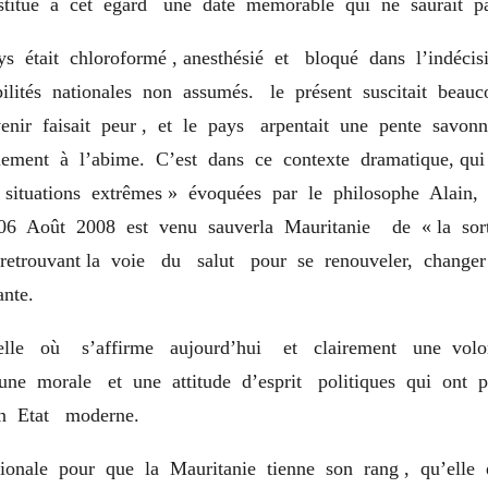
itue à cet égard une date mémorable qui ne saurait pa
ys était chloroformé , anesthésié et bloqué dans l’indéci
bilités nationales non assumés. le présent suscitait beau
venir faisait peur , et le pays arpentait une pente savon
lement à l’abime. C’est dans ce contexte dramatique, qui
 situations extrêmes » évoquées par le philosophe Alain,
6 Août 2008 est venu sauverla Mauritanie de « la sor
 retrouvant la voie du salut pour se renouveler, change
ante.
lle où s’affirme aujourd’hui et clairement une volont
une morale et une attitude d’esprit politiques qui ont 
un Etat moderne.
ionale pour que la Mauritanie tienne son rang , qu’elle