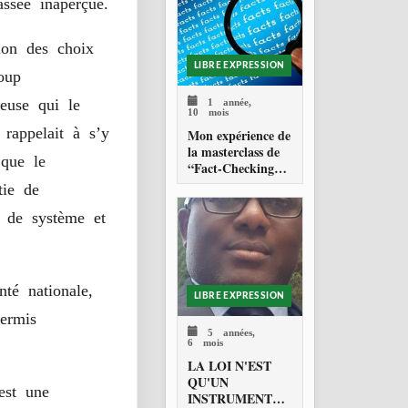
Nations Unies
ssée inaperçue.
sion des choix
LIBRE EXPRESSION
coup
1 année,
neuse qui le
10 mois
 rappelait à s’y
Mon expérience de
la masterclass de
 que le
“Fact-Checking”
organisée par
tie de
Code for Africa
dans le cadre de la
r de système et
lutte contre la
désinformation en
Afrique
é nationale,
LIBRE EXPRESSION
permis
5 années,
6 mois
LA LOI N'EST
QU'UN
 est une
INSTRUMENT