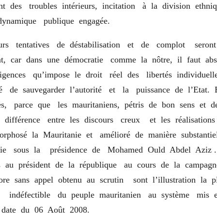
t des troubles intérieurs, incitation à la division ethniq
dynamique publique engagée.
urs tentatives de déstabilisation et de complot sero
t, car dans une démocratie comme la nôtre, il faut ab
igences qu’impose le droit réel des libertés individuelle
té de sauvegarder l’autorité et la puissance de l’Etat. 
s, parce que les mauritaniens, pétris de bon sens et d
la différence entre les discours creux et les réalisation
phosé la Mauritanie et amélioré de manière substantie
vie sous la présidence de Mohamed Ould Abdel Aziz .
és au président de la république au cours de la campagn
ore sans appel obtenu au scrutin sont l’illustration la 
nt indéfectible du peuple mauritanien au système mis 
date du 06 Août 2008.