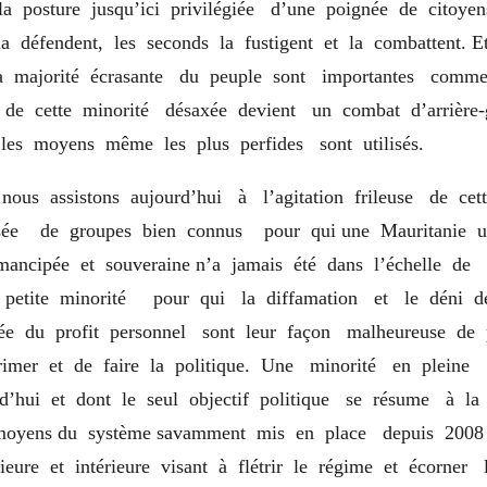
 la posture jusqu’ici privilégiée d’une poignée de citoye
la défendent, les seconds la fustigent et la combattent. 
a majorité écrasante du peuple sont importantes comme
n de cette minorité désaxée devient un combat d’arrière
les moyens même les plus perfides sont utilisés.
 nous assistons aujourd’hui à l’agitation frileuse de ce
ée de groupes bien connus pour qui une Mauritanie uni
mancipée et souveraine n’a jamais été dans l’échelle de 
 petite minorité pour qui la diffamation et le déni de
née du profit personnel sont leur façon malheureuse de 
primer et de faire la politique. Une minorité en pleine
rd’hui et dont le seul objectif politique se résume à la 
oyens du système savamment mis en place depuis 200
ieure et intérieure visant à flétrir le régime et écorner