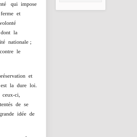
DE
lonté qui impose
DOMINATION
DU PEUPLE
t ferme et
 volonté
 dont la
é nationale ;
contre le
réservation et
est la dure loi.
 ceux-ci,
 tentés de se
 grande idée de