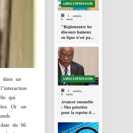
LIBRE EXPRESSION
1 année,
6 mois
"Règlementer les
discours haineux
en ligne n'est pas
de la censure "
re dans un
LIBRE EXPRESSION
’interaction
1 année,
6 mois
elle qui
Avancer ensemble
uples. Or un
: Mes priorités
pour la reprise de
rands
la 79e session de
l'assemblée
 date du 06
générale des