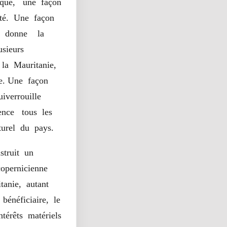
ique, une façon
été. Une façon
ui donne la
usieurs
e la Mauritanie,
ce. Une façon
iverrouille
uence tous les
turel du pays.
truit un
copernicienne
tanie, autant
bénéficiaire, le
ntérêts matériels