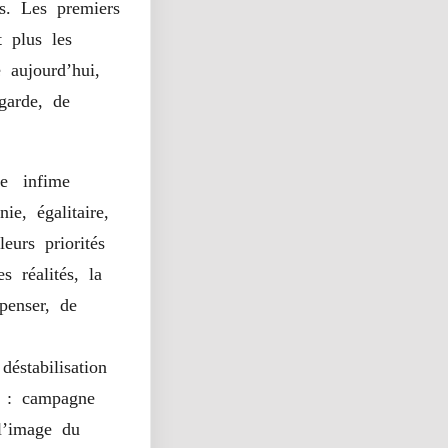
ns. Les premiers
Et plus les
 aujourd’hui,
-garde, de
tte infime
e, égalitaire,
leurs priorités
s réalités, la
penser, de
déstabilisation
8 : campagne
 l’image du