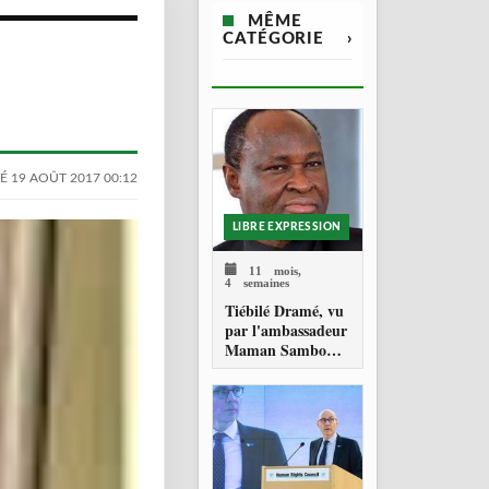
MÊME
CATÉGORIE
›
É 19 AOÛT 2017 00:12
LIBRE EXPRESSION
11 mois,
4 semaines
Tiébilé Dramé, vu
par l'ambassadeur
Maman Sambo
SIDIKOU :
hommage à un
Homme d'Etat - et
une source
d'inspiration