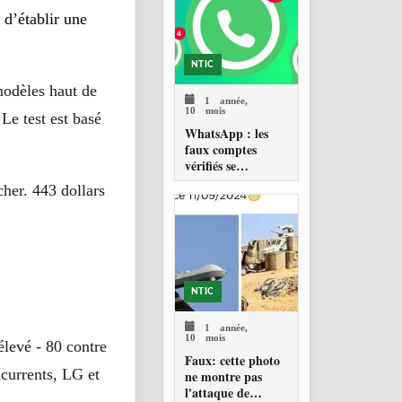
d’Armée Assimi
Goïta, tenir un
t d’établir une
discours en russe
NTIC
modèles haut de
1 année,
10 mois
e test est basé
WhatsApp : les
faux comptes
vérifiés se
multiplient, voici
cher. 443 dollars
comment les
reconnaître et vous
protéger
NTIC
1 année,
10 mois
 élevé - 80 contre
Faux: cette photo
ncurrents, LG et
ne montre pas
l'attaque de