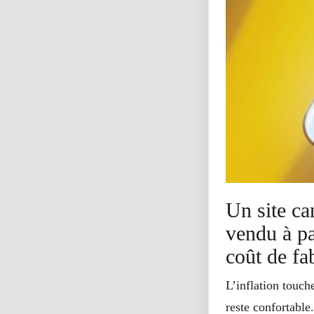
Un site ca
vendu à pa
coût de fa
L’inflation touc
reste confortabl