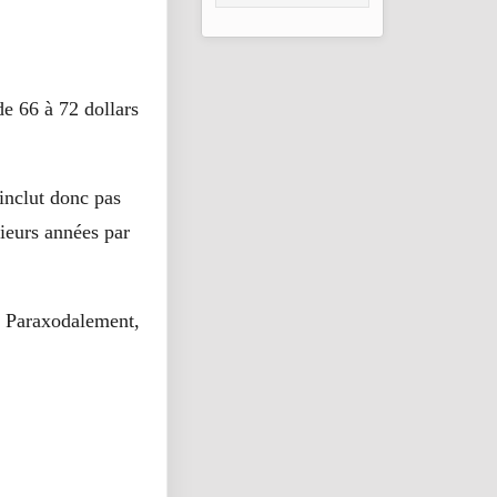
Goundam au Mali
e 66 à 72 dollars
’inclut donc pas
sieurs années par
. Paraxodalement,