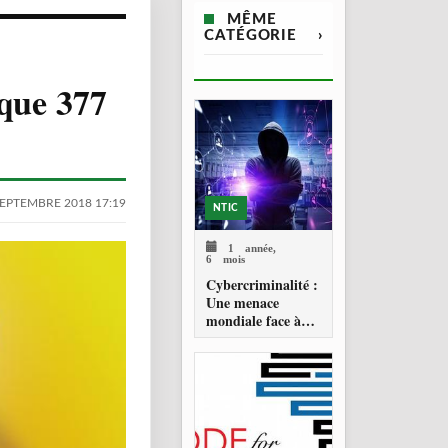
MÊME
CATÉGORIE
›
que 377
SEPTEMBRE 2018 17:19
NTIC
1 année,
6 mois
Cybercriminalité :
Une menace
mondiale face à
une riposte
historique de
l’ONU