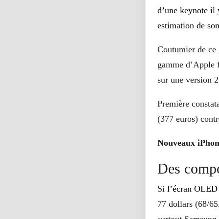
d’une keynote il
estimation de son
Coutumier de ce 
gamme d’Apple fa
sur une version 
Première constata
(377 euros) contr
Nouveaux iPhone 
Des compo
Si
l’écran OLED a
77 dollars (68/65