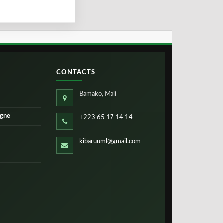
CONTACTS
Bamako, Mali
igne
+223 65 17 14 14
kibaruuml@gmail.com