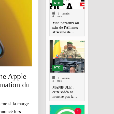
NTIC
1 année,
6 mois
Mon parcours au
sein de l’Alliance
africaine de
vérification des
faits (AFCA)
NTIC
one Apple
1 année,
8 mois
imation du
MANIPULE :
cette vidéo ne
montre pas le
Président de la
Même si la marge
transition du Mali,
le Général
nnoncé lors