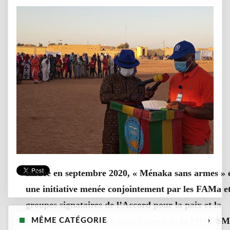
Initiée en septembre 2020, « Ménaka sans armes » 
une initiative menée conjointement par les FAMa et
groupes signataires de l’Accord pour la paix et la
réconciliation au Mali, avec l’appui de la MINUSM
MÊME CATÉGORIE
›