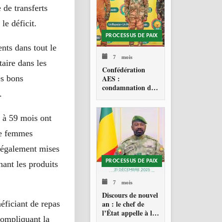
 de transferts
e déficit.
PROCESSUS DE PAIX
nts dans tout le
7 mois
taire dans les
Confédération
es bons
AES :
condamnation de
.
l’action militaire
américaine au
Venezuela
6 à 59 mois ont
de femmes
t également mises
PROCESSUS DE PAIX
nant les produits
7 mois
Discours de nouvel
néficiant de repas
an : le chef de
l’État appelle à la
compliquant la
consolidation en