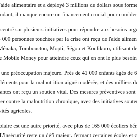
aide alimentaire et a déployé 3 millions de dollars sous forme
ndant, il manque encore un financement crucial pour combler l
entré sur plusieurs initiatives pour répondre aux besoins urge
 000 personnes touchées par la crise ont reçu de l'aide alimen
Ménaka, Tombouctou, Mopti, Ségou et Koulikoro, utilisant d
le Mobile Money pour atteindre ceux qui en ont le plus besoin
e une préoccupation majeure. Près de 41 000 enfants âgés de 
pléments pour la malnutrition aiguë modérée, et des milliers 
itantes ont reçu un soutien vital. Des mesures préventives son
ter contre la malnutrition chronique, avec des initiatives soute
vités agricoles.
olaire est une autre priorité, avec plus de 165 000 écoliers bé
L'insécurité reste un défi majeur, fermant certaines écoles et 