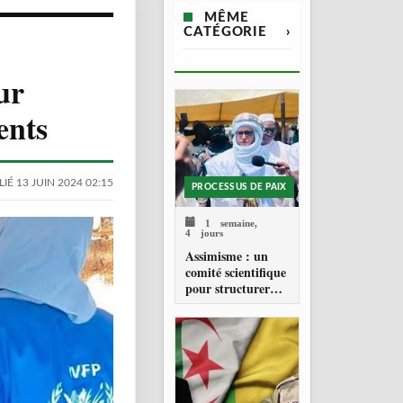
MÊME
CATÉGORIE
›
ur
ents
IÉ 13 JUIN 2024 02:15
PROCESSUS DE PAIX
1 semaine,
4 jours
Assimisme : un
comité scientifique
pour structurer
une doctrine de la
refondation