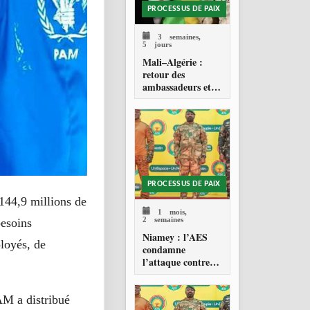
PROCESSUS DE PAIX
3 semaines,
5 jours
Mali–Algérie :
retour des
ambassadeurs et
réouverture des
espaces aériens
PROCESSUS DE PAIX
144,9 millions de
1 mois,
2 semaines
besoins
Niamey : l’AES
ployés, de
condamne
l’attaque contre
l’aéroport Diori
Hamani
AM a distribué