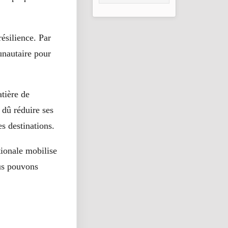
2026
résilience. Par
unautaire pour
tière de
 dû réduire ses
es destinations.
tionale mobilise
ous pouvons