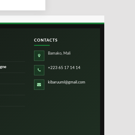
CONTACTS
Bamako, Mali
igne
+223 65 17 14 14
kibaruuml@gmail.com