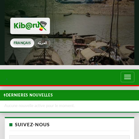
FRANÇAIS
العربيّة
Touch
de
navig
DERNIERES NOUVELLES
Aucune nouvelle active pour le moment.
SUIVEZ-NOUS