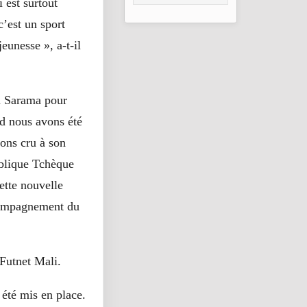
 est surtout
pour les Aigles du
Mali
c’est un sport
eunesse », a-t-il
a Sarama pour
nd nous avons été
vons cru à son
ublique Tchèque
ette nouvelle
ccompagnement du
 Futnet Mali.
été mis en place.