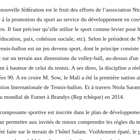
nouvelle fédération est le fruit des efforts de l’association N
r à la promotion du sport au service du développement en cou
en. Il faut préciser qu’elle utilise le sport comme levier pour 
ucation, paix, cohésion sociale, etc). Selon le président de 
nnis-ballon est un jeu devenu sport, dont le principe consiste
l sur un terrain aux dimensions du volley-ball, au-dessus d'un 
 à hauteur de celui du tennis. A ses dires, la discipline a r
es 90. A en croire M. Sow, le Mali a été la première nation af
ration Internationale de Tennis-ballon. Et à travers Ntola Sara
u mondial de Futnet à Brandys (Rep tchèque) en 2014.
 composante sportive est inscrite dans le plan de développeme
ur permettre aux invités de mieux comprendre les règles du t
té faite sur le terrain de l’hôtel Salam. Visiblement épaté, le 