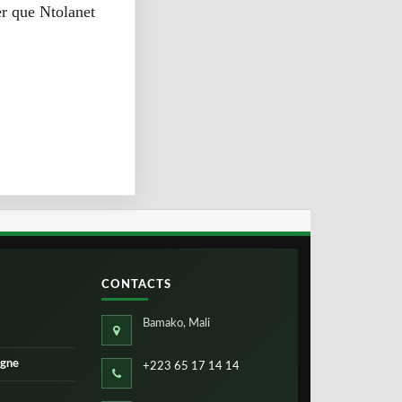
er que Ntolanet
CONTACTS
Bamako, Mali
igne
+223 65 17 14 14