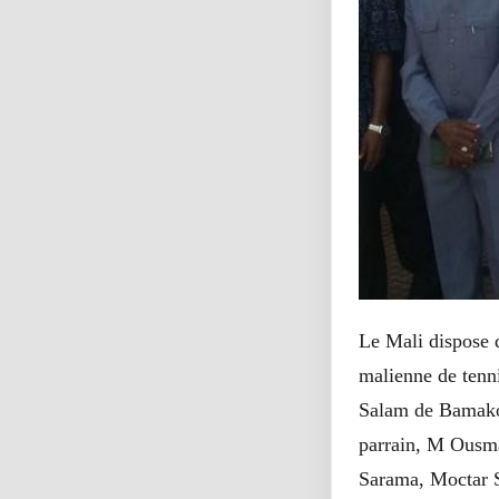
Le Mali dispose d
malienne de tenni
Salam de Bamako.
parrain, M Ousma
Sarama, Moct