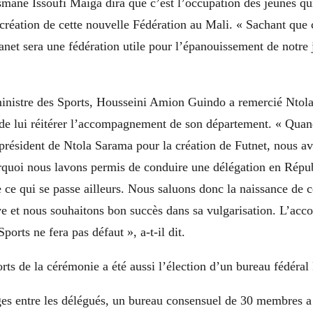
ane Issoufi Maïga dira que c’est l’occupation des jeunes qui
création de cette nouvelle Fédération au Mali. « Sachant que 
anet sera une fédération utile pour l’épanouissement de notre j
 ministre des Sports, Housseini Amion Guindo a remercié Ntol
t de lui réitérer l’accompagnement de son département. « Qua
président de Ntola Sarama pour la création de Futnet, nous a
urquoi nous lavons permis de conduire une délégation en Rép
e ce qui se passe ailleurs. Nous saluons donc la naissance de c
ive et nous souhaitons bon succès dans sa vulgarisation. L’a
ports ne fera pas défaut », a-t-il dit.
rts de la cérémonie a été aussi l’élection d’un bureau fédéral
es entre les délégués, un bureau consensuel de 30 membres a 