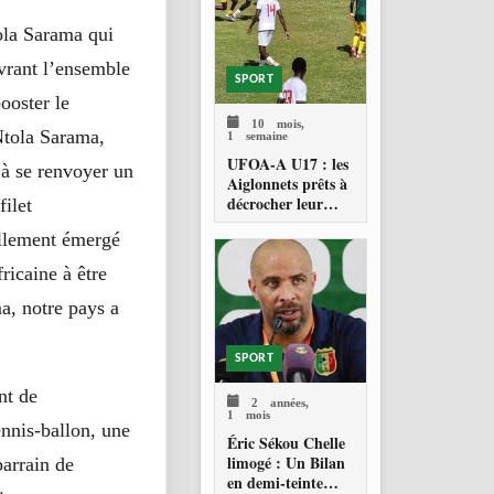
tola Sarama qui
vrant l’ensemble
SPORT
booster le
10 mois,
Ntola Sarama,
1 semaine
UFOA-A U17 : les
 à se renvoyer un
Aiglonnets prêts à
décrocher leur
filet
billet pour la CAN
éellement émergé
2026
ricaine à être
ma, notre pays a
SPORT
nt de
2 années,
1 mois
ennis-ballon, une
Éric Sékou Chelle
limogé : Un Bilan
parrain de
en demi-teinte