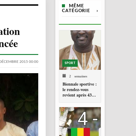
MÊME
CATÉGORIE
›
ation
ncée
DÉCEMBRE 2015 00:00
SPORT
2 semaines
Biennale sportive :
le rendez-vous
revient après 43
ans