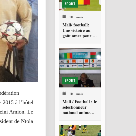
SPORT
10 mois
Mali/ football:
Une victoire au
goût amer pour les
Aigles
SPORT
édération
10 mois
Mali / Football : le
 2015 à l’hôtel
sélectionneur
seini Amion. Le
national anime
une conférence de
sident de Ntola
presse