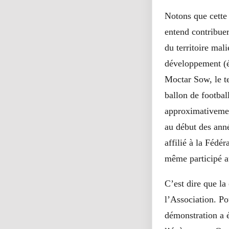
Notons que cette 
entend contribue
du territoire mali
développement (éd
Moctar Sow, le te
ballon de footbal
approximativement
au début des anné
affilié à la Fédé
même participé a
C’est dire que la
l’Association. Po
démonstration a é