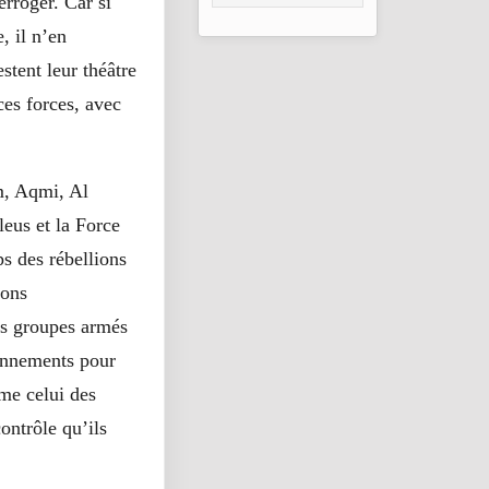
erroger. Car si
taux de réussite
, il n’en
stent leur théâtre
ces forces, avec
m, Aqmi, Al
eus et la Force
s des rébellions
ions
es groupes armés
ionnements pour
me celui des
ontrôle qu’ils