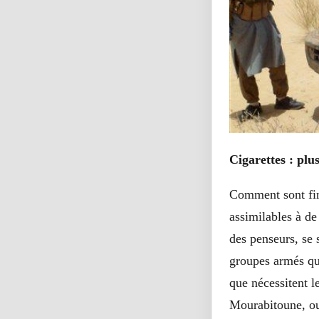
Cigarettes : pl
Comment sont fin
assimilables à de
des penseurs, se s
groupes armés qu’
que nécessitent 
Mourabitoune, ou 