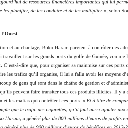
jourd’hui de ressources financières importantes qui lui perm
 les planifier, de les conduire et de les multiplier »
, selon S
 l’Ouest
tion et au chantage, Boko Haram parvient à contrôler des admi
i travaillent sur les grands ports du golfe de Guinée, comme 
. C’est-à-dire que, pour organiser sa mainmise sur ces ports o
re les trafics qu’il organise, il lui a fallu avoir les moyens d
coup de gens qui sont dans la chaîne de gestion et d’administ
 qu’ils peuvent faire transiter tous ces produits illicites. Il y a
et les mafias qui contrôlent ces ports.
« Et à titre de compa
ple que le trafic des cigarettes, qu’il faut aussi ajouter aux d
o Haram, a généré plus de 800 millions d’euros de profits en
 a généré plus de 900 millions d’euros de bénéfices en 2012-