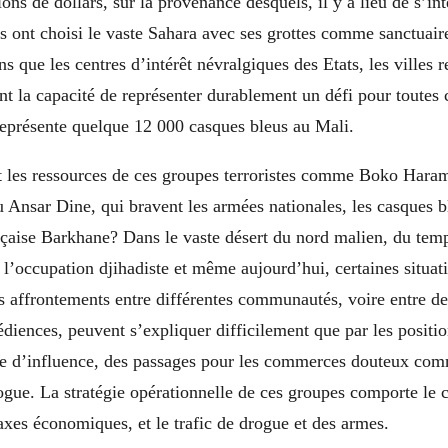
ons de dollars, sur la provenance desquels, il y a lieu de s’int
 ont choisi le vaste Sahara avec ses grottes comme sanctuaire
 que les centres d’intérêt névralgiques des Etats, les villes re
ont la capacité de représenter durablement un défi pour toutes 
eprésente quelque 12 000 casques bleus au Mali.
 les ressources de ces groupes terroristes comme Boko Hara
Ansar Dine, qui bravent les armées nationales, les casques bl
ançaise Barkhane? Dans le vaste désert du nord malien, du temp
 l’occupation djihadiste et même aujourd’hui, certaines situat
es affrontements entre différentes communautés, voire entre d
édiences, peuvent s’expliquer difficilement que par les posit
ne d’influence, des passages pour les commerces douteux com
ogue. La stratégie opérationnelle de ces groupes comporte le c
axes économiques, et le trafic de drogue et des armes.