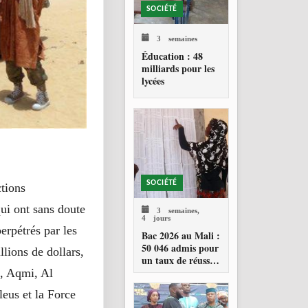
SOCIÉTÉ
3 semaines
Éducation : 48
milliards pour les
lycées
SOCIÉTÉ
tions
qui ont sans doute
3 semaines,
4 jours
perpétrés par les
Bac 2026 au Mali :
50 046 admis pour
lions de dollars,
un taux de réussite
de 34,23 %
m, Aqmi, Al
eus et la Force