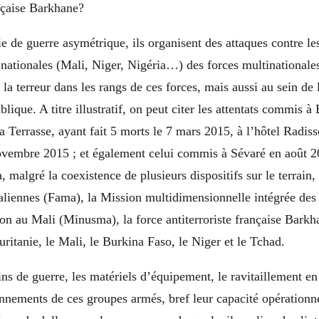
ançaise Barkhane?
ie de guerre asymétrique, ils organisent des attaques contre l
 nationales (Mali, Niger, Nigéria…) des forces multinational
la terreur dans les rangs de ces forces, mais aussi au sein de 
blique. A titre illustratif, on peut citer les attentats commis 
 Terrasse, ayant fait 5 morts le 7 mars 2015, à l’hôtel Radiss
ovembre 2015 ; et également celui commis à Sévaré en août 2
la, malgré la coexistence de plusieurs dispositifs sur le terrai
liennes (Fama), la Mission multidimensionnelle intégrée des
tion au Mali (Minusma), la force antiterroriste française Barkh
ritanie, le Mali, le Burkina Faso, le Niger et le Tchad.
ns de guerre, les matériels d’équipement, le ravitaillement en
nnements de ces groupes armés, bref leur capacité opérationne