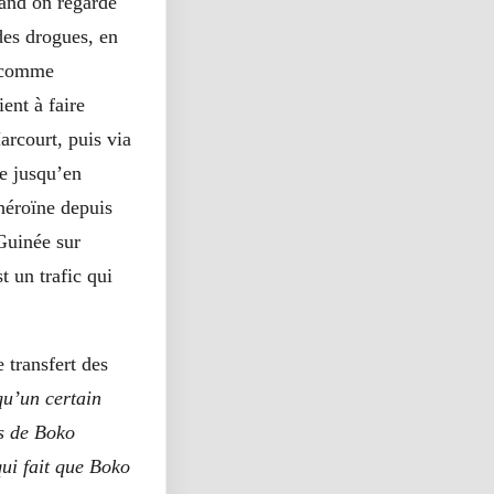
uand on regarde
des drogues, en
, comme
ent à faire
arcourt, puis via
ue jusqu’en
’héroïne depuis
 Guinée sur
t un trafic qui
 transfert des
qu’un certain
ns de Boko
ui fait que Boko