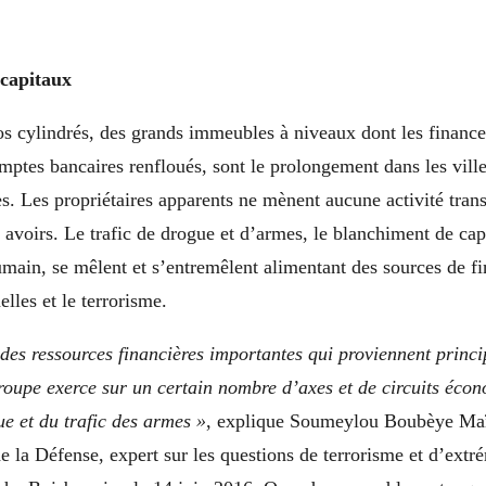
capitaux
os cylindrés, des grands immeubles à niveaux dont les financ
omptes bancaires renfloués, sont le prolongement dans les ville
ues. Les propriétaires apparents ne mènent aucune activité tran
s avoirs. Le trafic de drogue et d’armes, le blanchiment de cap
umain, se mêlent et s’entremêlent alimentant des sources de f
elles et le terrorisme.
es ressources financières importantes qui proviennent princ
roupe exerce sur un certain nombre d’axes et de circuits écon
ue et du trafic des armes »
, explique Soumeylou Boubèye Maï
e la Défense, expert sur les questions de terrorisme et d’extr