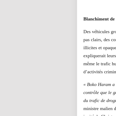
Blanchiment de 
Des véhicules gr
pas clairs, des c
illicites et opaq
expliquerait leur
même le trafic h
d’activités crimin
« Boko Haram a d
contrôle que le g
du trafic de drog
ministre malien d