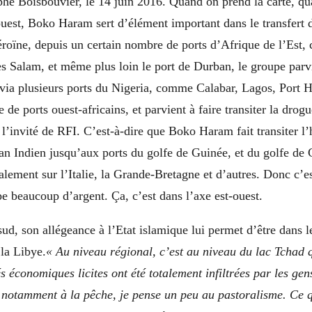
phe Boisbouvier, le 14 juin 2016. Quand on prend la carte, q
ouest, Boko Haram sert d’élément important dans le transfert 
héroïne, depuis un certain nombre de ports d’Afrique de l’Est
 Salam, et même plus loin le port de Durban, le groupe parvi
 via plusieurs ports du Nigeria, comme Calabar, Lagos, Port H
 de ports ouest-africains, et parvient à faire transiter la drog
l’invité de RFI. C’est-à-dire que Boko Haram fait transiter l
éan Indien jusqu’aux ports du golfe de Guinée, et du golfe de
alement sur l’Italie, la Grande-Bretagne et d’autres. Donc c’es
e beaucoup d’argent. Ça, c’est dans l’axe est-ouest.
ud, son allégeance à l’Etat islamique lui permet d’être dans le
 la Libye.
« Au niveau régional, c’est au niveau du lac Tchad 
s économiques licites ont été totalement infiltrées par les ge
notamment à la pêche, je pense un peu au pastoralisme. Ce q