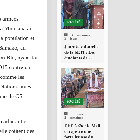
es armées
SOCIÉTÉ
es (Minusma au
3 semaines,
la population et
5 jours
Journée culturelle
à Bamako, au
de la SETI : Les
on Blu, ayant fait
étudiants de
Technolab-ISTA
015 contre un
célèbrent les
valeurs culturelles
n, comme les
maliennes
 Nations unies
ane, le G5
SOCIÉTÉ
1 mois,
2 semaines
 carburant et
DEF 2026 : le Mali
lle coûtent des
enregistre une
forte hausse du