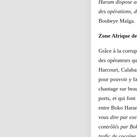
Haram dispose au
des opérations, de
Boubeye Maïga.
Zone Afrique de
Grâce à la corrup
des opérateurs qu
Harcourt, Calabar
pour pouvoir y fai
chantage sur beau
ports, et qui font
entre Boko Haram 
vous dire par exem
contrôlés par Bok
trafic de cocaïne