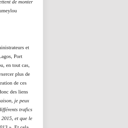
ettent de monter
oumeylou
nistrateurs et
Lagos, Port
u, en tout cas,
’exercer plus de
ration de ces
 donc des liens
raison, je peux
ifférents trafics
 2015, et que le
2013 ».
Et cela