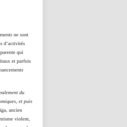
ements ne sont
s d’activités
sparente qui
itaux et parfois
inancements
ipalement du
omiques, et puis
ga, ancien
émisme violent,