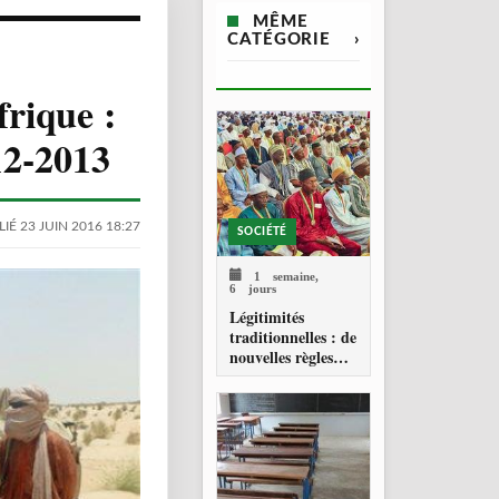
MÊME
CATÉGORIE
›
frique :
12-2013
IÉ 23 JUIN 2016 18:27
SOCIÉTÉ
1 semaine,
6 jours
Légitimités
traditionnelles : de
nouvelles règles
pour les chefferies
locales