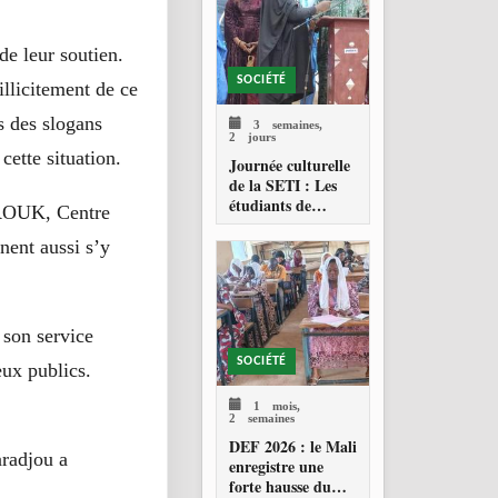
de leur soutien.
SOCIÉTÉ
illicitement de ce
s des slogans
3 semaines,
2 jours
cette situation.
Journée culturelle
de la SETI : Les
étudiants de
FAROUK, Centre
Technolab-ISTA
célèbrent les
nent aussi s’y
valeurs culturelles
maliennes
 son service
SOCIÉTÉ
eux publics.
1 mois,
2 semaines
DEF 2026 : le Mali
aradjou a
enregistre une
forte hausse du