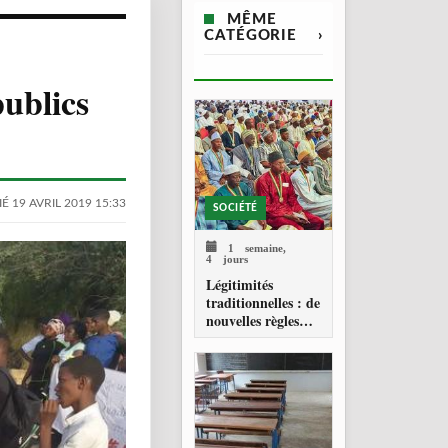
MÊME
CATÉGORIE
›
publics
É 19 AVRIL 2019 15:33
SOCIÉTÉ
1 semaine,
4 jours
Légitimités
traditionnelles : de
nouvelles règles
pour les chefferies
locales