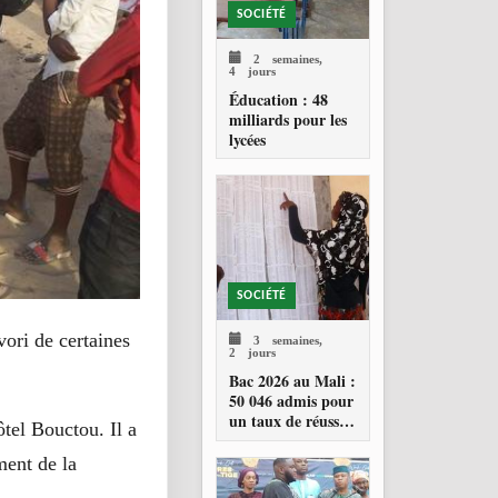
SOCIÉTÉ
2 semaines,
4 jours
Éducation : 48
milliards pour les
lycées
SOCIÉTÉ
vori de certaines
3 semaines,
2 jours
Bac 2026 au Mali :
50 046 admis pour
un taux de réussite
ôtel Bouctou. Il a
de 34,23 %
ment de la