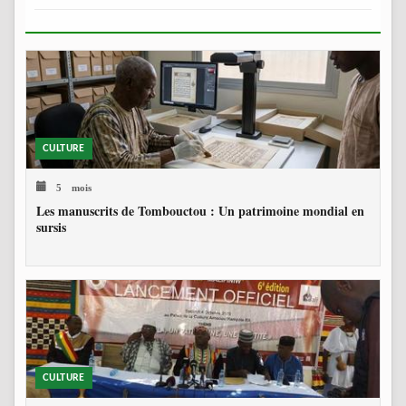
CULTURE
5 mois
Les manuscrits de Tombouctou : Un patrimoine mondial en
sursis
CULTURE