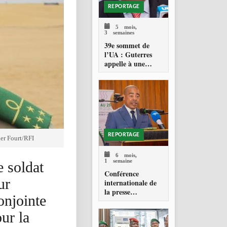
REPORTAGE
5 mois,
3 semaines
39e sommet de
l’UA : Guterres
appelle à une
gouvernance
mondiale plus
juste pour
l’Afrique
REPORTAGE
er Fourt/RFI
6 mois,
1 semaine
e soldat
Conférence
ur
internationale de
la presse
onjointe
francophone à
Libreville : les
ur la
médias se