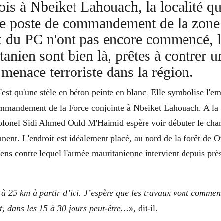
ois à Nbeiket Lahouach, la localité qu
 le poste de commandement de la zone
x du PC n'ont pas encore commencé, l
tanien sont bien là, prêtes à contrer u
 menace terroriste dans la région.
n'est qu'une stèle en béton peinte en blanc. Elle symbolise l'
ommandement de la Force conjointe à Nbeiket Lahouach. A la t
colonel Sidi Ahmed Ould M'Haimid espère voir débuter le chan
nent. L'endroit est idéalement placé, au nord de la forêt de 
iens contre lequel l'armée mauritanienne intervient depuis prè
t à 25 km à partir d’ici. J’espère que les travaux vont commen
t, dans les 15 à 30 jours peut-être…
», dit-il.