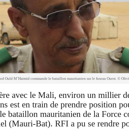
ed Ould M’Haimid commande le bataillon mauritanien sur le fuseau Ouest. © Olivi
ière avec le Mali, environ un millier d
ns est en train de prendre position po
 le bataillon mauritanien de la Force c
l (Mauri-Bat). RFI a pu se rendre po