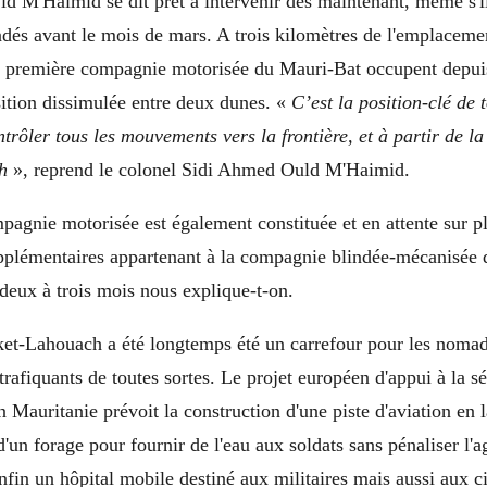
id M'Haimid se dit prêt à intervenir dès maintenant, même s'i
ndés avant le mois de mars. A trois kilomètres de l'emplaceme
 première compagnie motorisée du Mauri-Bat occupent depui
ition dissimulée entre deux dunes. «
C’est la position-clé de 
trôler tous les mouvements vers la frontière, et à partir de la 
h
», reprend le colonel Sidi Ahmed Ould M'Haimid.
agnie motorisée est également constituée et en attente sur pl
upplémentaires appartenant à la compagnie blindée-mécanisée 
i deux à trois mois nous explique-t-on.
ket-Lahouach a été longtemps été un carrefour pour les nomade
trafiquants de toutes sortes. Le projet européen d'appui à la sé
Mauritanie prévoit la construction d'une piste d'aviation en l
'un forage pour fournir de l'eau aux soldats sans pénaliser l'ag
Enfin un hôpital mobile destiné aux militaires mais aussi aux ci