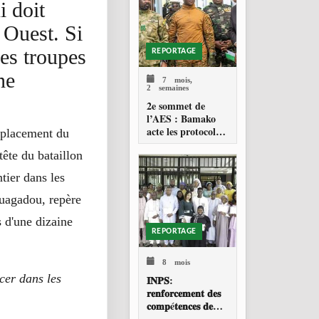
positionnent face à
i doit
la percée de l’IA
 Ouest. Si
es troupes
REPORTAGE
ne
7 mois,
2 semaines
2e sommet de
l’AES : Bamako
acte les protocoles
emplacement du
et vise la
ête du bataillon
Fédération
tier dans les
Ouagadou, repère
s d'une dizaine
REPORTAGE
8 mois
cer dans les
𝐈𝐍𝐏𝐒:
𝐫𝐞𝐧𝐟𝐨𝐫𝐜𝐞𝐦𝐞𝐧𝐭 𝐝𝐞𝐬
𝐜𝐨𝐦𝐩é𝐭𝐞𝐧𝐜𝐞𝐬 𝐝𝐞
𝐩𝐥𝐮𝐬 𝐝𝐞 𝟖𝟎 𝐚𝐠𝐞𝐧𝐭𝐬