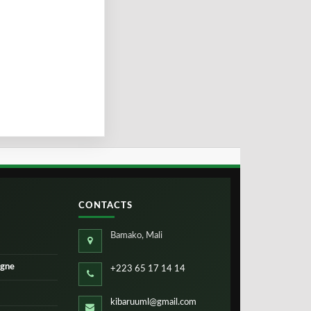
CONTACTS
Bamako, Mali
igne
+223 65 17 14 14
kibaruuml@gmail.com