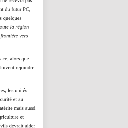
l ne recevra pas
nt du futur PC,
s quelques
toute la région
frontière vers
ace, alors que
doivent rejoindre
s, les unités
curité et au
atérite mais aussi
riculture et
vils devrait aider