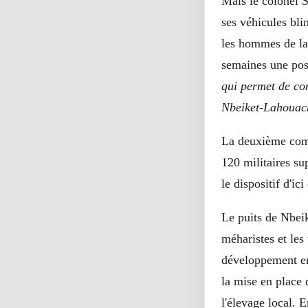
Mais le colonel S
ses véhicules bli
les hommes de la
semaines une pos
qui permet de con
Nbeiket-Lahouac
La deuxième comp
120 militaires s
le dispositif d'ic
Le puits de Nbei
méharistes et les 
développement en 
la mise en place d
l'élevage local. 