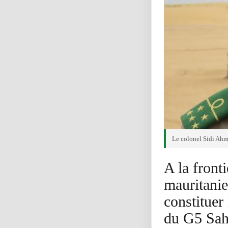
Le colonel Sidi Ahm
A la front
mauritanie
constituer
du G5 Sahe