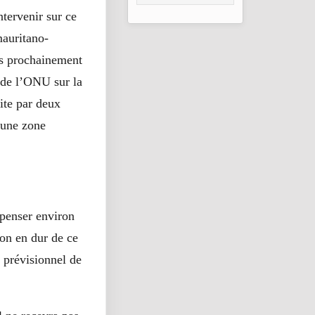
𝐞𝐧 𝐜𝐨𝐦𝐦𝐮𝐧𝐢𝐜𝐚𝐭𝐢𝐨𝐧
ntervenir sur ce
𝐢𝐧𝐬𝐭𝐢𝐭𝐮𝐭𝐢𝐨𝐧𝐧𝐞𝐥𝐥𝐞 𝐞𝐭
𝐫é𝐝𝐚𝐜𝐭𝐢𝐨𝐧 𝐚𝐝𝐦𝐢𝐧
mauritano-
és prochainement
 de l’ONU sur la
ite par deux
s une zone
épenser environ
ion en dur de ce
 prévisionnel de