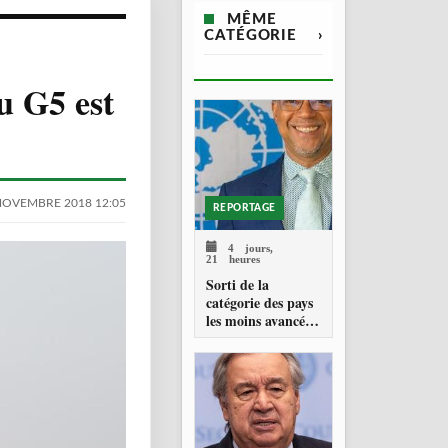
MÊME
CATÉGORIE
›
u G5 est
NOVEMBRE 2018 12:05
REPORTAGE
4 jours,
21 heures
Sorti de la
catégorie des pays
les moins avancés,
São Tomé-et-
Príncipe part en
quête de capitaux
privés responsables