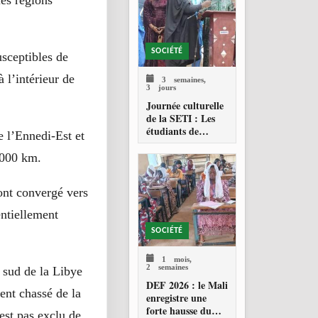
les régions
SOCIÉTÉ
usceptibles de
 l’intérieur de
3 semaines,
3 jours
Journée culturelle
de la SETI : Les
étudiants de
 l’Ennedi-Est et
Technolab-ISTA
célèbrent les
.000 km.
valeurs culturelles
maliennes
ont convergé vers
entiellement
SOCIÉTÉ
1 mois,
2 semaines
e sud de la Libye
DEF 2026 : le Mali
ent chassé de la
enregistre une
forte hausse du
’est pas exclu de