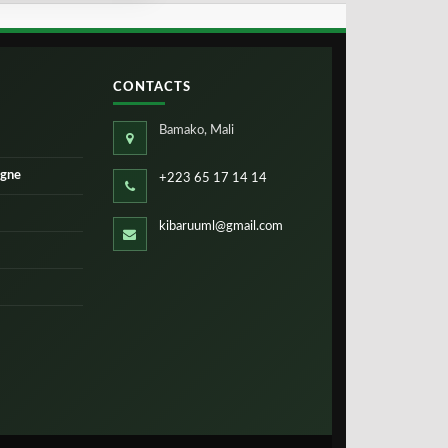
CONTACTS
Bamako, Mali
igne
+223 65 17 14 14
kibaruuml@gmail.com