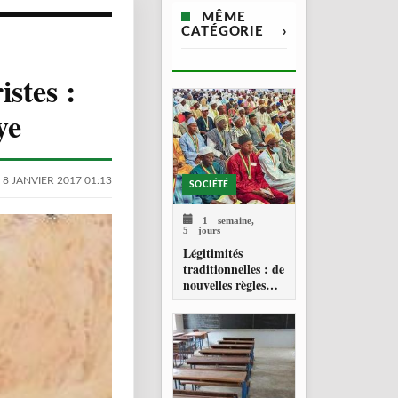
MÊME
CATÉGORIE
›
istes :
ye
 8 JANVIER 2017 01:13
SOCIÉTÉ
1 semaine,
5 jours
Légitimités
traditionnelles : de
nouvelles règles
pour les chefferies
locales