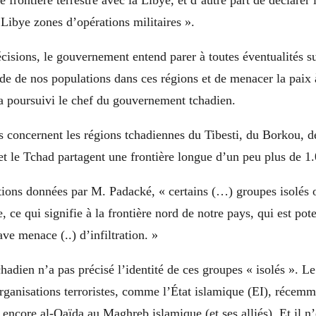
 frontière terrestre avec la Libye, et d’autre part de déclarer 
a Libye zones d’opérations militaires ».
cisions, le gouvernement entend parer à toutes éventualités s
ude de nos populations dans ces régions et de menacer la paix à
 a poursuivi le chef du gouvernement tchadien.
 concernent les régions tchadiennes du Tibesti, du Borkou, de
et le Tchad partagent une frontière longue d’un peu plus de 1
ations données par M. Padacké, « certains (…) groupes isolés 
, ce qui signifie à la frontière nord de notre pays, qui est pot
ve menace (..) d’infiltration. »
hadien n’a pas précisé l’identité de ces groupes « isolés ». L
organisations terroristes, comme l’État islamique (EI), récemm
u encore al-Qaïda au Maghreb islamique (et ses alliés). Et il n