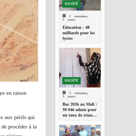
SOCIÉTÉ
2 semaines,
5 jours
Éducation : 48
milliards pour les
lycées
SOCIÉTÉ
bye en raison
3 semaines,
3 jours
Bac 2026 au Mali :
50 046 admis pour
un taux de réussite
e aux périls qui
de 34,23 %
 de procéder à la