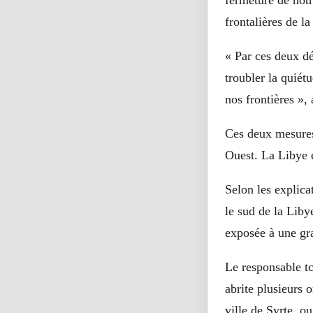
fermeture de notre
frontalières de l
« Par ces deux dé
troubler la quiét
nos frontières »,
Ces deux mesures
Ouest. La Libye 
Selon les explic
le sud de la Libye
exposée à une gra
Le responsable tc
abrite plusieurs 
ville de Syrte, o