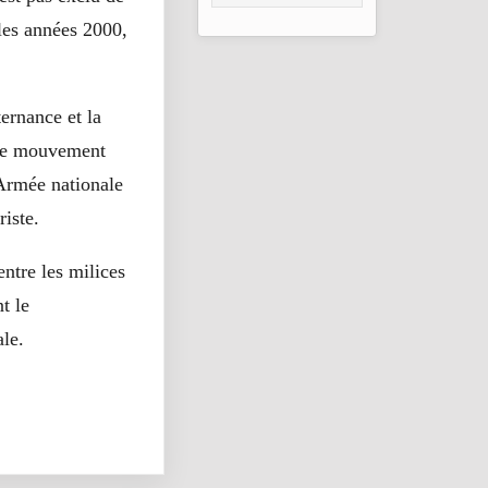
taux de réussite
les années 2000,
ernance et la
 Ce mouvement
’Armée nationale
riste.
entre les milices
t le
le.