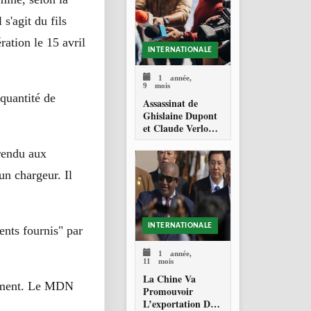
s'agit du fils
ration le 15 avril
INTERNATIONALE
1 année,
9 mois
quantité de
Assassinat de
Ghislaine Dupont
et Claude Verlon :
Onze ans
d’impunité et un
rendu aux
appel pressant de
un chargeur. Il
l’ONU pour la
justice
INTERNATIONALE
ents fournis" par
1 année,
11 mois
La Chine Va
rement. Le MDN
Promouvoir
L’exportation De