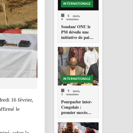
INTERNATIONALE
6 mois,
4 semaines
Soudan/ ONU le
PM dévoile une
initiative de paix
devant le Conseil
de Sécurité
INTERNATIONALE
9 mois,
3 semaines
redi 16 février,
Pourparler inter-
Congolais :
affirmé le
premier succès
pour Zahabi Ould
Sidi Mohamed
miné, selon la