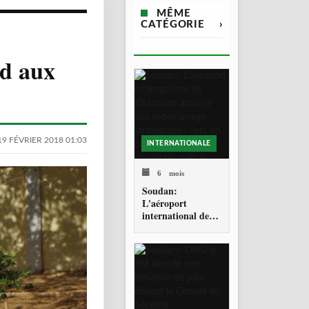
MÊME
CATÉGORIE
›
nd aux
19 FÉVRIER 2018 01:03
INTERNATIONALE
6 mois
Soudan:
L'aéroport
international de
Khartoum amorce
son redémarrage
stratégique : vers
un corridor aérien
souverain avec le
Sahel