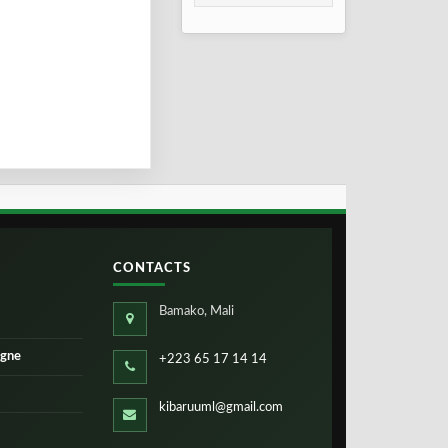
Sa Technologie
Verte Au Sommet
Africain
CONTACTS
Bamako, Mali
igne
+223 65 17 14 14
kibaruuml@gmail.com