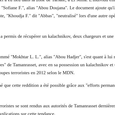
"Sofiane F.", alias "Abou Doujana". Le document ajoute qu'il 
ste, "Khoudja F." dit "Abbas", "neutralisé" lors d'une autre opé
a permis de récupérer un kalachnikov, deux chargeurs et une 
mmé "Mokhtar L. L.", alias "Abou Hadjer", s'est quant à lui 
ires" de Tamanrasset, avec en sa possession un kalachnikov et 
groupes terroristes en 2012 selon le MDN.
que cette reddition a été possible grâce aux "efforts perman
roristes se sont rendus aux autorités de Tamanrasset derniè
xplications sur cette tendance.