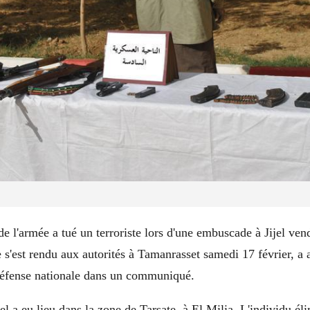
 l'armée a tué un terroriste lors d'une embuscade à Jijel vend
e s'est rendu aux autorités à Tamanrasset samedi 17 février, a 
Défense nationale dans un communiqué.
el a eu lieu dans la zone de Tarsate, à El Milia. L'individu éli