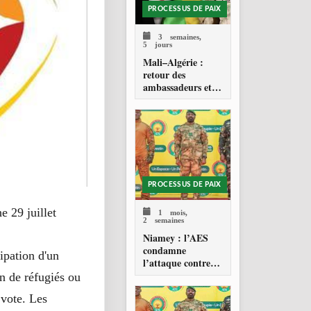
PROCESSUS DE PAIX
3 semaines,
5 jours
Mali–Algérie :
retour des
ambassadeurs et
réouverture des
espaces aériens
PROCESSUS DE PAIX
e 29 juillet
1 mois,
2 semaines
Niamey : l’AES
condamne
ipation d'un
l’attaque contre
l’aéroport Diori
n de réfugiés ou
Hamani
 vote. Les