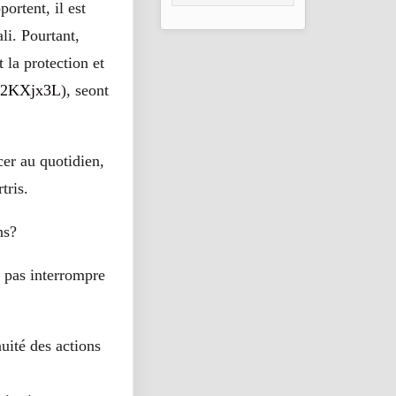
ortent, il est
2026
li. Pourtant,
 la protection et
e/2KXjx3L
), seont
er au quotidien,
tris.
ns?
e pas interrompre
nuité des actions