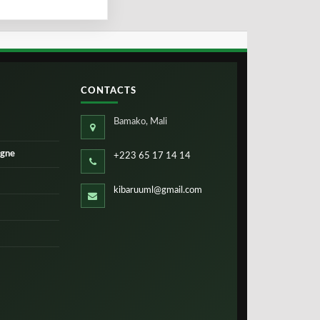
CONTACTS
Bamako, Mali
igne
+223 65 17 14 14
kibaruuml@gmail.com