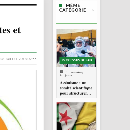
MÊME
CATÉGORIE
›
tes et
28 JUILLET 2018 09:55
PROCESSUS DE PAIX
1 semaine,
4 jours
Assimisme : un
comité scientifique
pour structurer
une doctrine de la
refondation