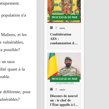
atiquement.
a population n'a
PROCESSUS DE PAIX
7 mois
Confédération
 Maliens, et les
AES :
s vulnérables,
condamnation de
l’action militaire
ra possible?
américaine au
Venezuela
s un taux
lité quant à la
urable.
PROCESSUS DE PAIX
7 mois
e différente, pour
Discours de nouvel
vulnérables?
an : le chef de
l’État appelle à la
consolidation en