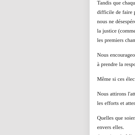
Tandis que chaque 
difficile de faire
nous ne désespéro
la justice (comm
les premiers cham
Nous encourageon
à prendre la resp
Même si ces élec
Nous attirons l'a
les efforts et att
Quelles que soien
envers elles.