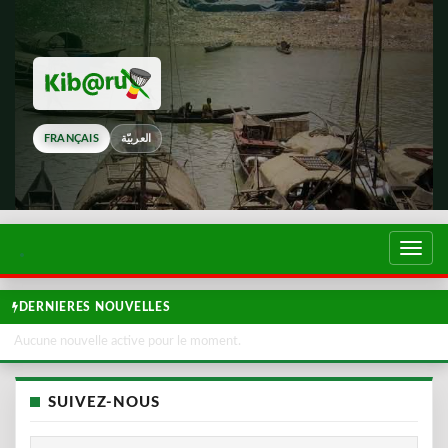
FRANÇAIS
العربيّة
Touch
de
navig
DERNIERES NOUVELLES
Aucune nouvelle active pour le moment.
SUIVEZ-NOUS