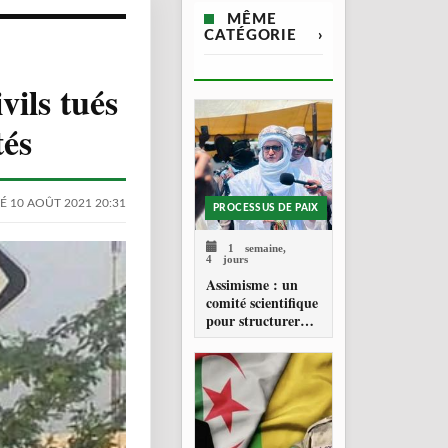
MÊME
CATÉGORIE
›
vils tués
tés
É 10 AOÛT 2021 20:31
PROCESSUS DE PAIX
1 semaine,
4 jours
Assimisme : un
comité scientifique
pour structurer
une doctrine de la
refondation