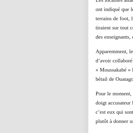
Les localités at
ont indiqué que l
terrains de foot,
tiraient sur tout 
des enseignants,
Apparemment, les 
d’avoir collaboré
« Moussakabé » le
bétail de Ouatag
Pour le moment, i
doigt accusateur
c’est eux qui so
plutôt à donner 