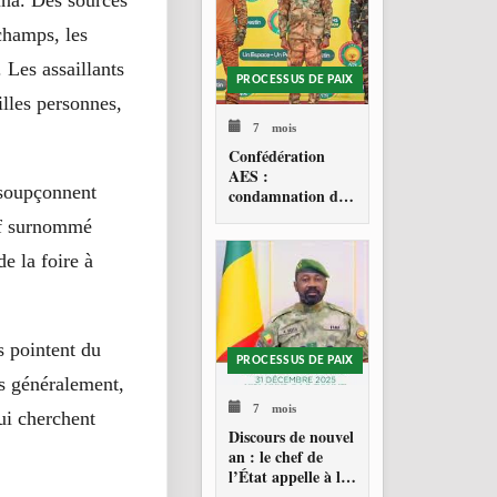
una. Des sources
 champs, les
 Les assaillants
PROCESSUS DE PAIX
eilles personnes,
7 mois
Confédération
AES :
 soupçonnent
condamnation de
l’action militaire
hef surnommé
américaine au
Venezuela
e la foire à
s pointent du
PROCESSUS DE PAIX
ès généralement,
7 mois
ui cherchent
Discours de nouvel
an : le chef de
l’État appelle à la
consolidation en