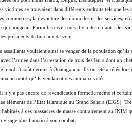
taquées ont pour noms Karou, Dirgua, Deouteguef et Ouatago
es victimes se trouvaient dans différents endroits tels que les
 les commerces, la devanture des domiciles et des services, etc.
ce qui bougeait. Parmi les civils tués il y a des enfants, des vi
 des présidents de bureaux de vote…
assaillants voulaient ainsi se venger de la population qu’ils
 avec l’armée dans l’arrestation de trois des leurs dont un c
 mardi 3 août dernier à Ouatagouna. Ils ont été arrêtés lors d
ouna au motif qu’ils vendaient des animaux volés.
l n’y a pas encore de revendication formelle même si certain
 les éléments de l’Etat Islamique au Grand Sahara (EIGS). Tr
nt habitués à ces massacres de masse contrairement au JNIM q
un visage plus humain à son combat.