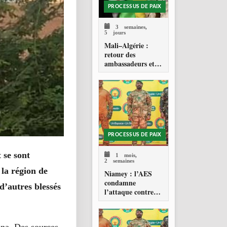
PROCESSUS DE PAIX
3 semaines,
5 jours
Mali–Algérie :
retour des
ambassadeurs et
réouverture des
espaces aériens
PROCESSUS DE PAIX
 se sont
1 mois,
2 semaines
 la région de
Niamey : l’AES
condamne
d’autres blessés
l’attaque contre
l’aéroport Diori
Hamani