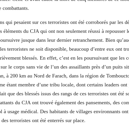
re combattants.
ns qui pesaient sur ces terroristes ont été corroborés par les d
 éléments du CJA qui ont non seulement réussi à repousser le
poursuivre jusque dans leur dernier retranchement. Bien qu’au
 les terroristes ne soit disponible, beaucoup d’entre eux ont tr
grièvement blessés. En effet, c’est en les poursuivant que les 
ur le corps sans vie de l’un des assaillants près d’un puits sit
jan, à 200 km au Nord de Farach, dans la région de Tomboucto
me étant membre d’une tribu locale, dont certains leaders ont 
it que des blessés issus des rangs de ces terroristes ont été s
attants du CJA ont trouvé également des pansements, des com
ol à usage médical. Des habitants de villages environnants ont
des terroristes ont été enterrés sur place.