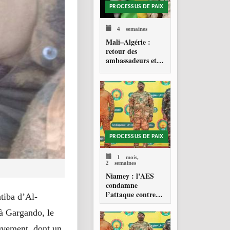
PROCESSUS DE PAIX
4 semaines
Mali–Algérie :
retour des
ambassadeurs et
réouverture des
espaces aériens
PROCESSUS DE PAIX
1 mois,
2 semaines
Niamey : l’AES
condamne
l’attaque contre
atiba d’Al-
l’aéroport Diori
 à Gargando, le
Hamani
ouvement, dont un