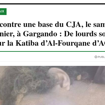
AIX
contre une base du CJA, le sa
rnier, à Gargando : De lourds 
ur la Katiba d’Al-Fourqane d
PUBLI