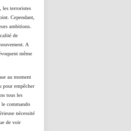
 les terroristes
point. Cependant,
eurs ambitions.
calité de
e mouvement. A
s évoquent même
venue au moment
ou pour empêcher
ns tous les
ue le commando
érieuse nécessité
ue de voir