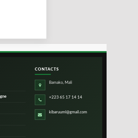
CONTACTS
Bamako, Mali
igne
+223 65 17 14 14
kibaruuml@gmail.com