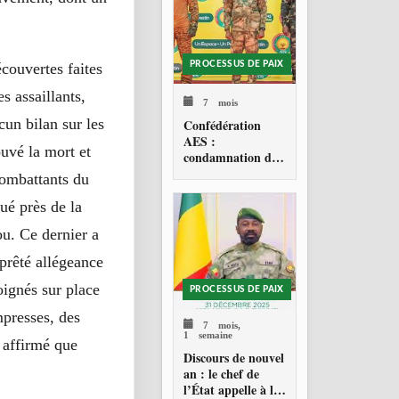
PROCESSUS DE PAIX
écouvertes faites
s assaillants,
7 mois
cun bilan sur les
Confédération
AES :
ouvé la mort et
condamnation de
l’action militaire
combattants du
américaine au
Venezuela
ué près de la
u. Ce dernier a
prêté allégeance
oignés sur place
PROCESSUS DE PAIX
presses, des
7 mois,
1 semaine
 affirmé que
Discours de nouvel
an : le chef de
l’État appelle à la