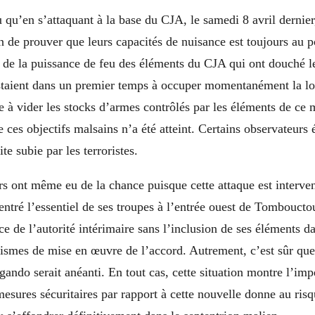
u qu’en s’attaquant à la base du CJA, le samedi 8 avril dernier,
n de prouver que leurs capacités de nuisance est toujours au 
is de la puissance de feu des éléments du CJA qui ont douché l
staient dans un premier temps à occuper momentanément la lo
e à vider les stocks d’armes contrôlés par les éléments de c
 ces objectifs malsains n’a été atteint. Certains observateur
te subie par les terroristes.
ers ont même eu de la chance puisque cette attaque est inter
entré l’essentiel de ses troupes à l’entrée ouest de Tombouct
ce de l’autorité intérimaire sans l’inclusion de ses éléments da
ismes de mise en œuvre de l’accord. Autrement, c’est sûr q
gando serait anéanti. En tout cas, cette situation montre l’imp
mesures sécuritaires par rapport à cette nouvelle donne au risq