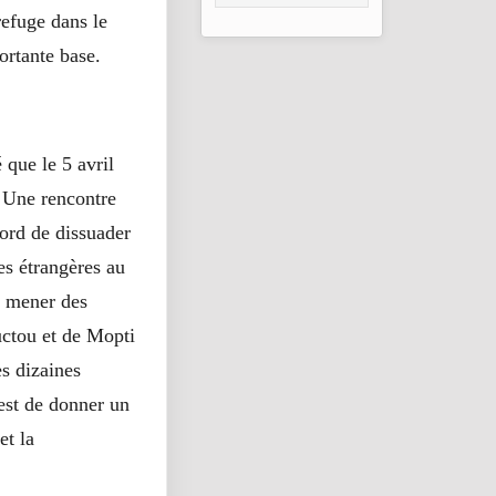
consolidation en
 refuge dans le
2026
rtante base.
 que le 5 avril
. Une rencontre
bord de dissuader
ces étrangères au
e mener des
uctou et de Mopti
es dizaines
 est de donner un
et la