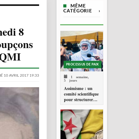
MÊME
CATÉGORIE
›
medi 8
soupçons
’AQMI
PROCESSUS DE PAIX
É 10 AVRIL 2017 19:33
1 semaine,
5 jours
Assimisme : un
comité scientifique
pour structurer
une doctrine de la
refondation