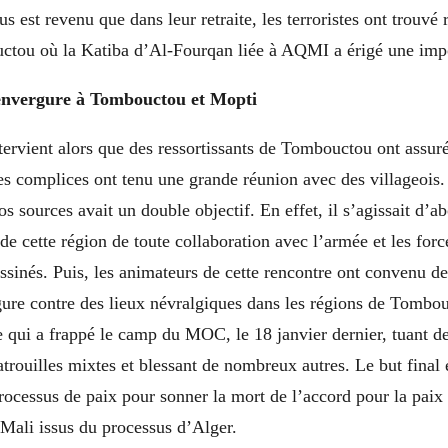
ous est revenu que dans leur retraite, les terroristes ont trouvé
ctou où la Katiba d’Al-Fourqan liée à AQMI a érigé une impo
envergure à Tombouctou et Mopti
ntervient alors que des ressortissants de Tombouctou ont assuré
ses complices ont tenu une grande réunion avec des villageois
os sources avait un double objectif. En effet, il s’agissait d’a
s de cette région de toute collaboration avec l’armée et les for
assinés. Puis, les animateurs de cette rencontre ont convenu d
gure contre des lieux névralgiques dans les régions de Tombo
e qui a frappé le camp du MOC, le 18 janvier dernier, tuant d
trouilles mixtes et blessant de nombreux autres. Le but final
rocessus de paix pour sonner la mort de l’accord pour la paix 
 Mali issus du processus d’Alger.