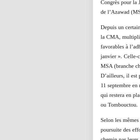
Congrès pour la 
de l’Azawad (MSA
Depuis un certai
la CMA, multipli
favorables à l’a
janvier ». Celle-
MSA (branche ch
D’ailleurs, il es
11 septembre en 
qui restera en p
ou Tombouctou.
Selon les mêmes 
poursuite des eff
chemin par leurs 