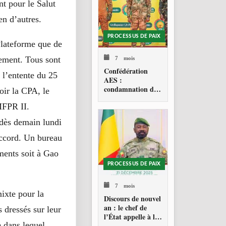
t pour le Salut
n d’autres.
PROCESSUS DE PAIX
Plateforme que de
7 mois
ement. Tous sont
Confédération
 l’entente du 25
AES :
condamnation de
oir la CPA, le
l’action militaire
FPR II.
américaine au
Venezuela
é dès demain lundi
accord. Un bureau
ments soit à Gao
PROCESSUS DE PAIX
7 mois
ixte pour la
Discours de nouvel
an : le chef de
s dressés sur leur
l’État appelle à la
e dans lequel
consolidation en