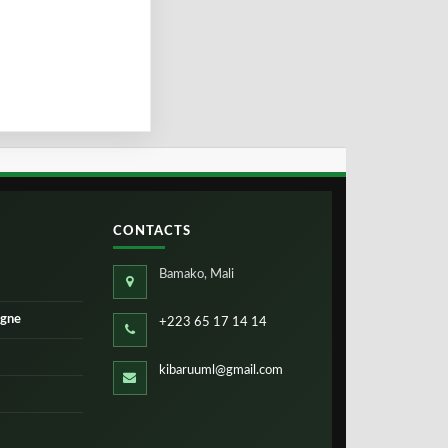
CONTACTS
Bamako, Mali
igne
+223 65 17 14 14
kibaruuml@gmail.com