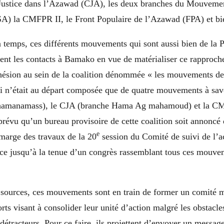
Justice dans l’Azawad (CJA), les deux branches du Mouvemen
) la CMFPR II, le Front Populaire de l’Azawad (FPA) et bie
n temps, ces différents mouvements qui sont aussi bien de la 
ent les contacts à Bamako en vue de matérialiser ce rapproch
dhésion au sein de la coalition dénommée « les mouvements de
ci n’était au départ composée que de quatre mouvements à sav
amanamass), le CJA (branche Hama Ag mahamoud) et la CM
t prévu qu’un bureau provisoire de cette coalition soit annonc
e
marge des travaux de la 20
session du Comité de suivi de l’
lace jusqu’à la tenue d’un congrès rassemblant tous ces mouve
sources, ces mouvements sont en train de former un comité m
orts visant à consolider leur unité d’action malgré les obstacle
détracteurs. Pour ce faire, ils projettent d’envoyer un messag