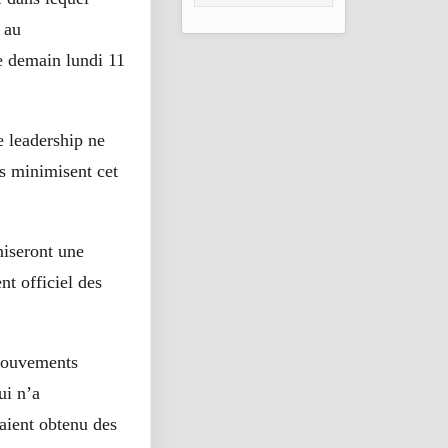
2026
 au
e demain lundi 11
e leadership ne
rs minimisent cet
niseront une
t officiel des
 mouvements
ui n’a
aient obtenu des