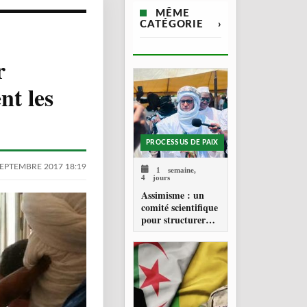
MÊME
CATÉGORIE
›
r
nt les
PROCESSUS DE PAIX
SEPTEMBRE 2017 18:19
1 semaine,
4 jours
Assimisme : un
comité scientifique
pour structurer
une doctrine de la
refondation