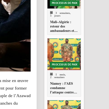
PROCESSUS DE PAIX
3 semaines,
5 jours
Mali–Algérie :
retour des
ambassadeurs et
réouverture des
espaces aériens
PROCESSUS DE PAIX
1 mois,
2 semaines
la mise en œuvre
Niamey : l’AES
condamne
tent pour former
l’attaque contre
euple de l’Azawad
l’aéroport Diori
Hamani
ranches du