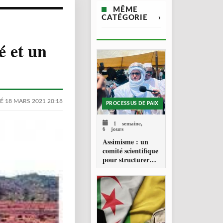
MÊME
CATÉGORIE
›
é et un
É 18 MARS 2021 20:18
PROCESSUS DE PAIX
1 semaine,
6 jours
Assimisme : un
comité scientifique
pour structurer
une doctrine de la
refondation