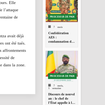
urs. Elle
e l’attaque
rentaine de
PROCESSUS DE PAIX
7 mois
Confédération
tza avait déjà
AES :
condamnation de
es ont été tués.
l’action militaire
américaine au
s affrontements
Venezuela
essité de
te dans la zone.
PROCESSUS DE PAIX
7 mois,
1 semaine
Discours de nouvel
an : le chef de
l’État appelle à la