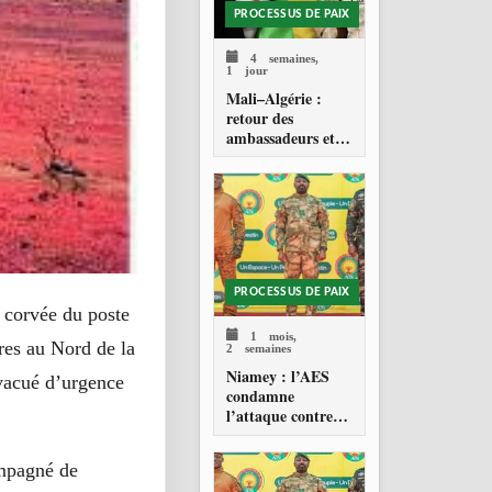
PROCESSUS DE PAIX
4 semaines,
1 jour
Mali–Algérie :
retour des
ambassadeurs et
réouverture des
espaces aériens
PROCESSUS DE PAIX
e corvée du poste
1 mois,
res au Nord de la
2 semaines
Niamey : l’AES
Evacué d’urgence
condamne
l’attaque contre
l’aéroport Diori
Hamani
ompagné de