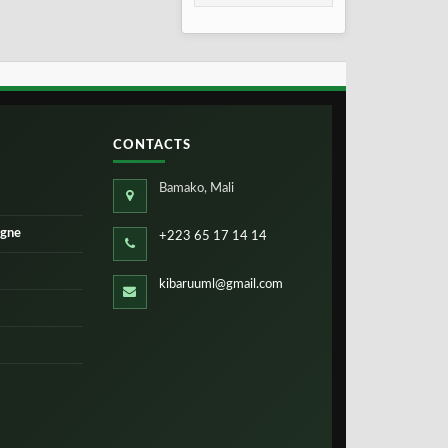
consolidation en
2026
CONTACTS
Bamako, Mali
igne
+223 65 17 14 14
kibaruuml@gmail.com