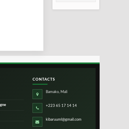
consolidation en
2026
CONTACTS
Bamako, Mali
igne
+223 65 17 14 14
kibaruuml@gmail.com