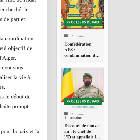
jencheché, le
s de part et
PROCESSUS DE PAIX
7 mois
la coordination
Confédération
ul objectif de
AES :
condamnation de
d'Alger.
l’action militaire
américaine au
ement sous
Venezuela
liser la vie à
es.
is le début du
PROCESSUS DE PAIX
uhaite prompt
7 mois,
1 semaine
Discours de nouvel
an : le chef de
our la paix et la
l’État appelle à la