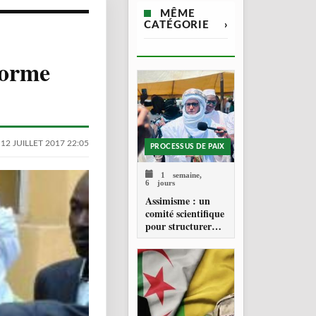
MÊME
CATÉGORIE
›
forme
12 JUILLET 2017 22:05
PROCESSUS DE PAIX
1 semaine,
6 jours
Assimisme : un
comité scientifique
pour structurer
une doctrine de la
refondation