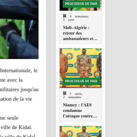
PROCESSUS DE PAIX
4 semaines,
1 jour
Mali–Algérie :
retour des
ambassadeurs et
réouverture des
espaces aériens
nternationale, le
nte avec la
PROCESSUS DE PAIX
litaires jusqu'au
1 mois,
2 semaines
ation de la vie
Niamey : l’AES
condamne
l’attaque contre
me seule
l’aéroport Diori
Hamani
ville de Kidal.
a ville de Kidal