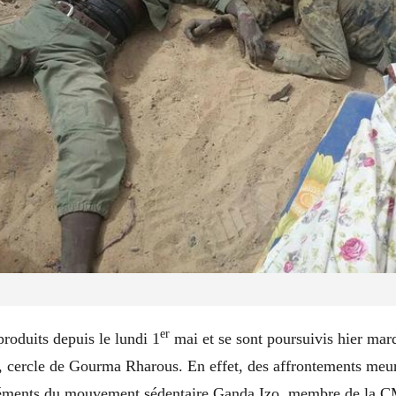
er
produits depuis le lundi 1
mai et se sont poursuivis hier mard
i, cercle de Gourma Rharous. En effet, des affrontements meur
éments du mouvement sédentaire Ganda Izo, membre de la C