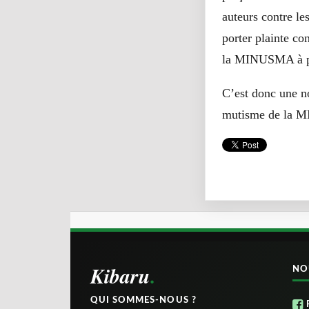
auteurs contre le
porter plainte con
la MINUSMA à pre
C’est donc une no
mutisme de la MI
Kibaru
NO
QUI SOMMES-NOUS ?