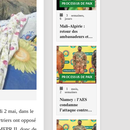
PROCESSUS DE PAIX
3 semaines,
6 jours
Mali–Algérie :
retour des
ambassadeurs et
réouverture des
espaces aériens
PROCESSUS DE PAIX
1 mois,
2 semaines
Niamey : l’AES
condamne
l’attaque contre
i 2 mai, dans le
l’aéroport Diori
triers ont opposé
Hamani
MFPR II, donc de