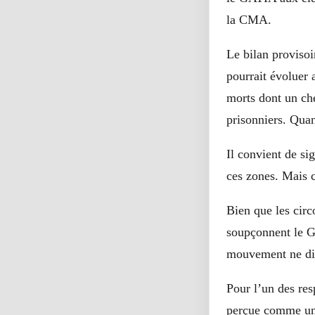
la CMA.
Le bilan provisoir
pourrait évoluer 
morts dont un che
prisonniers. Qua
Il convient de si
ces zones. Mais c
Bien que les circ
soupçonnent le GA
mouvement ne dis
Pour l’un des re
perçue comme une