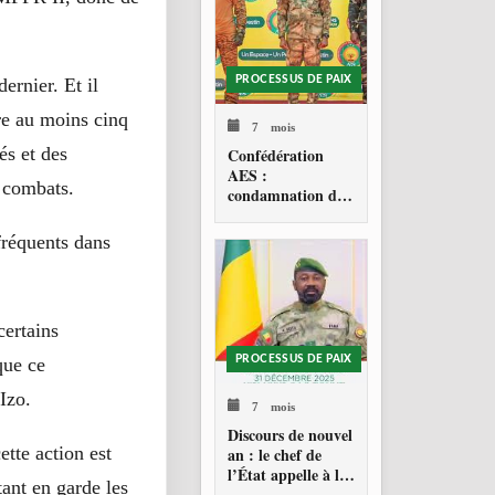
PROCESSUS DE PAIX
ernier. Et il
ore au moins cinq
7 mois
és et des
Confédération
AES :
 combats.
condamnation de
l’action militaire
américaine au
fréquents dans
Venezuela
certains
PROCESSUS DE PAIX
que ce
Izo.
7 mois
Discours de nouvel
tte action est
an : le chef de
l’État appelle à la
ant en garde les
consolidation en