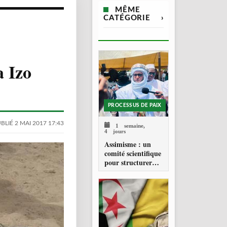
MÊME
CATÉGORIE
›
a Izo
PROCESSUS DE PAIX
BLIÉ 2 MAI 2017 17:43
1 semaine,
4 jours
Assimisme : un
comité scientifique
pour structurer
une doctrine de la
refondation