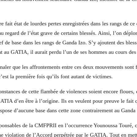
e fait état de lourdes pertes enregistrées dans les rangs de ce d
au regard de l’état grave de certains blessés. Ainsi, l’on dépl
f de base dans les rangs de Ganda Izo. S’y ajoutent des bless
nt au GATIA, il aurait perdu l’un de ses hommes au cours des
gnaler que les affrontements entre ces deux mouvements sont 
’est la première fois qu’ils font autant de victimes.
onstances de cette flambée de violences soient encore floues, 
TIA d’en être à l’origine. Ils en veulent pour preuve le fait 
pose d’aucune base dans cette zone contrairement au Ganda 
sponsables de la CMFPRII en l’occurrence Younoussa Touré, ce
 violation de l’Accord perpétrée par le GATIA. Tout en mett