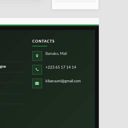
consolidation en
2026
CONTACTS
Bamako, Mali
igne
+223 65 17 14 14
kibaruuml@gmail.com