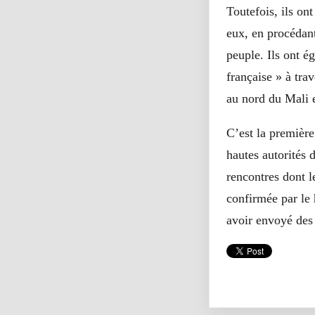
Toutefois, ils on
eux, en procédant
peuple. Ils ont é
française » à trav
au nord du Mali e
C’est la premièr
hautes autorités 
rencontres dont l
confirmée par le 
avoir envoyé des