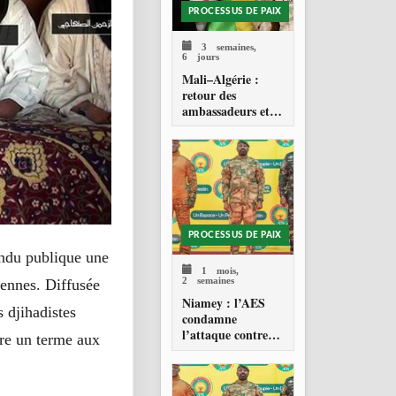
PROCESSUS DE PAIX
3 semaines,
6 jours
Mali–Algérie :
retour des
ambassadeurs et
réouverture des
espaces aériens
PROCESSUS DE PAIX
ndu publique une
1 mois,
2 semaines
iennes. Diffusée
Niamey : l’AES
s djihadistes
condamne
l’attaque contre
tre un terme aux
l’aéroport Diori
Hamani