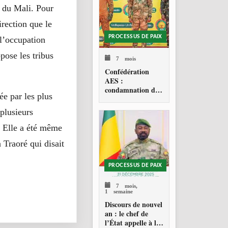
s du Mali. Pour
rection que le
PROCESSUS DE PAIX
 l’occupation
pose les tribus
7 mois
Confédération
AES :
condamnation de
e par les plus
l’action militaire
américaine au
 plusieurs
Venezuela
r. Elle a été même
 Traoré qui disait
PROCESSUS DE PAIX
7 mois,
1 semaine
Discours de nouvel
an : le chef de
l’État appelle à la