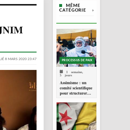
MÊME
CATÉGORIE
›
e JNIM
IÉ 8 MARS 2020 23:47
PROCESSUS DE PAIX
1 semaine,
5 jours
Assimisme : un
comité scientifique
pour structurer
une doctrine de la
refondation