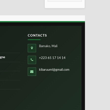
2026
CONTACTS
Bamako, Mali
igne
+223 65 17 14 14
kibaruuml@gmail.com