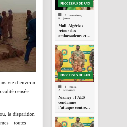
PROCESSUS DE PAIX
3 semaines,
6 jours
Mali–Algérie :
retour des
ambassadeurs et
réouverture des
espaces aériens
PROCESSUS DE PAIX
sans vie d’environ
1 mois,
2 semaines
ocalité censée
Niamey : l’AES
condamne
l’attaque contre
l’aéroport Diori
u, la disparition
Hamani
imes – toutes