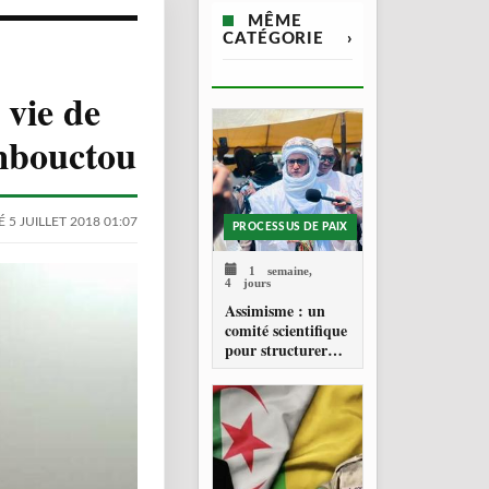
MÊME
CATÉGORIE
›
 vie de
ombouctou
 5 JUILLET 2018 01:07
PROCESSUS DE PAIX
1 semaine,
4 jours
Assimisme : un
comité scientifique
pour structurer
une doctrine de la
refondation