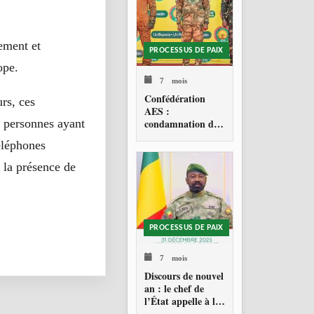
vement et
PROCESSUS DE PAIX
ope.
7 mois
Confédération
urs, ces
AES :
s personnes ayant
condamnation de
l’action militaire
téléphones
américaine au
Venezuela
s la présence de
PROCESSUS DE PAIX
7 mois
Discours de nouvel
an : le chef de
l’État appelle à la
consolidation en