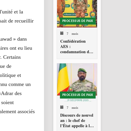
'unité et la
ait de recueillir
PROCESSUS DE PAIX
7 mois
Azawad » dans
Confédération
AES :
ires ont eu lieu
condamnation de
l’action militaire
. Certains
américaine au
que de
Venezuela
olitique et
econnu comme un
«Adrar des
PROCESSUS DE PAIX
 soient
7 mois
galement associés
Discours de nouvel
an : le chef de
l’État appelle à la
consolidation en