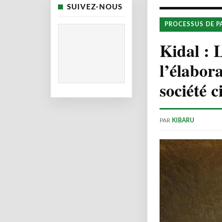
SUIVEZ-NOUS
PROCESSUS DE P
Kidal : 
l’élabor
société c
PAR
KIBARU