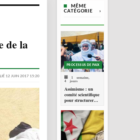
MÊME
CATÉGORIE
›
e de la
PROCESSUS DE PAIX
IÉ 12 JUIN 2017 15:20
1 semaine,
4 jours
Assimisme : un
comité scientifique
pour structurer
une doctrine de la
refondation