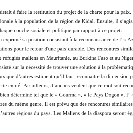
stait à faire la restitution du projet de la charte pour la paix, l
ionale à la population de la région de Kidal. Ensuite, il s’agiss
chaque couche sociale et politique par rapport à ce projet.
 a exprimé sa position consistant à la reconnaissance de l' « 
ations pour le retour d'une paix durable. Des rencontres simila
e réfugiés maliens en Mauritanie, au Burkina Faso et au Niger
insisté sur la nécessité de trouver une solution à la problémati
rs que d’autres estiment qu’il faut reconnaitre la dimension p
tte entité. Par ailleurs, d’aucuns veulent que ce mot soit r
 bien déterminé tel que le « Gourma », « le Pays Dogon », l’ 
tres du même genre. Il est prévu que des rencontres similaires
’autres régions du pays. Les Maliens de la diaspora seront é
.