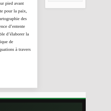
ur pied avant
2026
te pour la paix,
cartographie des
ence d’entente
ble d’élaborer la
tique de
uations à travers