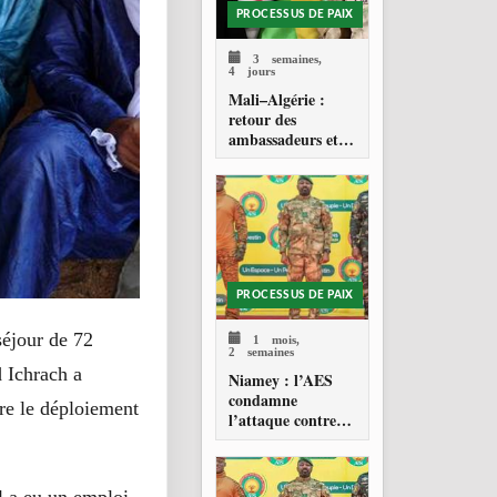
PROCESSUS DE PAIX
3 semaines,
4 jours
Mali–Algérie :
retour des
ambassadeurs et
réouverture des
espaces aériens
PROCESSUS DE PAIX
séjour de 72
1 mois,
2 semaines
 Ichrach a
Niamey : l’AES
condamne
dre le déploiement
l’attaque contre
l’aéroport Diori
Hamani