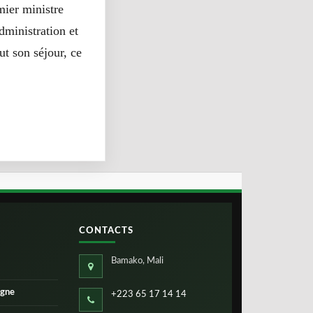
mier ministre
dministration et
ut son séjour, ce
CONTACTS
Bamako, Mali
igne
+223 65 17 14 14