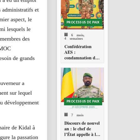
l a eu un emploi
 administratifs et
ier aspect, le
PROCESSUS DE PAIX
mi lesquels le
6 mois,
x membres des
4 semaines
Confédération
e MOC
AES :
condamnation de
besoin de grands
l’action militaire
américaine au
Venezuela
ouverneur a
ment sur lequel
 au développement
PROCESSUS DE PAIX
7 mois
Discours de nouvel
maire de Kidal à
an : le chef de
l’État appelle à la
igure la passation
consolidation en