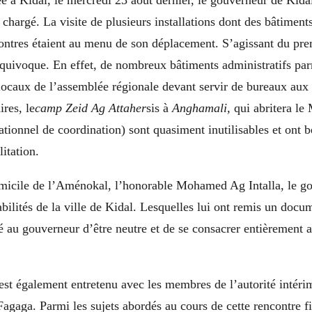
e à Kidal, le mercredi 23 août dernier, le gouverneur de Kida
 chargé. La visite de plusieurs installations dont des bâtiments
ontres étaient au menu de son déplacement. S’agissant du prem
équivoque. En effet, de nombreux bâtiments administratifs par
 locaux de l’assemblée régionale devant servir de bureaux au
ires, le
camp Zeid Ag Attaher
sis à
Anghamali
,
qui abritera l
ionnel de coordination) sont quasiment inutilisables et ont 
itation.
omicile de l’Aménokal, l’honorable Mohamed Ag Intalla, le g
abilités de la ville de Kidal. Lesquelles lui ont remis un docu
é au gouverneur d’être neutre et de se consacrer entièrement
st également entretenu avec les membres de l’autorité intéri
Fagaga. Parmi les sujets abordés au cours de cette rencontre f