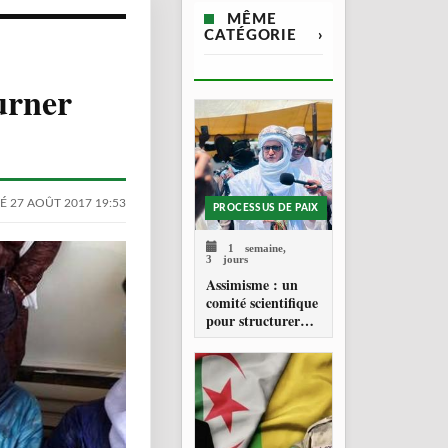
MÊME
CATÉGORIE
›
urner
É 27 AOÛT 2017 19:53
PROCESSUS DE PAIX
1 semaine,
3 jours
Assimisme : un
comité scientifique
pour structurer
une doctrine de la
refondation