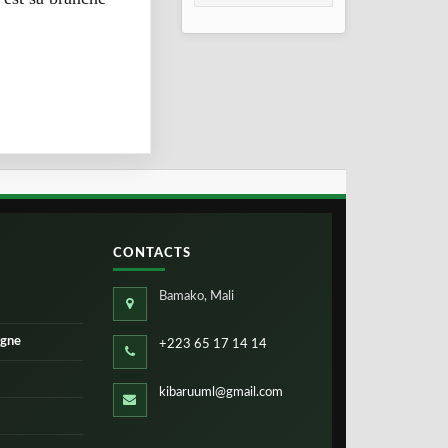
2026
CONTACTS
Bamako, Mali
igne
+223 65 17 14 14
kibaruuml@gmail.com