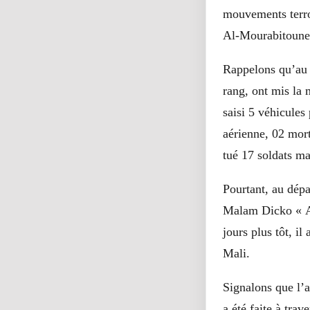
mouvements terro
Al-Mourabitoune,
Rappelons qu’au c
rang, ont mis la 
saisi 5 véhicules
aérienne, 02 mort
tué 17 soldats ma
Pourtant, au dép
Malam Dicko « An
jours plus tôt, i
Mali.
Signalons que l’
a été faite à tra