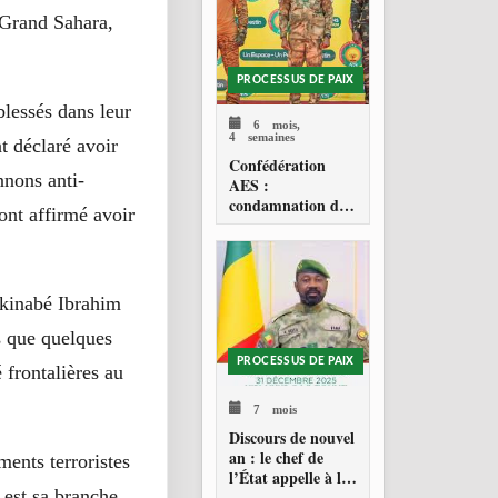
 Grand Sahara,
PROCESSUS DE PAIX
blessés dans leur
6 mois,
4 semaines
t déclaré avoir
Confédération
nnons anti-
AES :
condamnation de
 ont affirmé avoir
l’action militaire
américaine au
Venezuela
rkinabé Ibrahim
s que quelques
PROCESSUS DE PAIX
 frontalières au
7 mois
Discours de nouvel
an : le chef de
ents terroristes
l’État appelle à la
 est sa branche
consolidation en