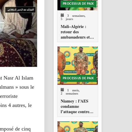
PROCESSUS DE PAIX
3 semaines,
5 jours
Mali–Algérie :
retour des
ambassadeurs et
réouverture des
espaces aériens
t Nasr Al Islam
PROCESSUS DE PAIX
ulmans » sous le
1 mois,
2 semaines
rroriste
Niamey : l’AES
ins 4 autres, le
condamne
l’attaque contre
l’aéroport Diori
Hamani
composé de cinq