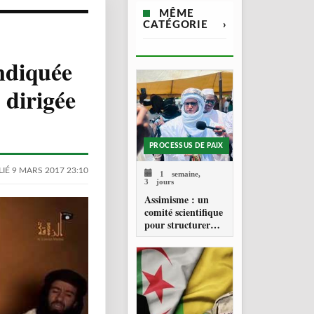
MÊME
CATÉGORIE
›
ndiquée
 dirigée
PROCESSUS DE PAIX
IÉ 9 MARS 2017 23:10
1 semaine,
3 jours
Assimisme : un
comité scientifique
pour structurer
une doctrine de la
refondation