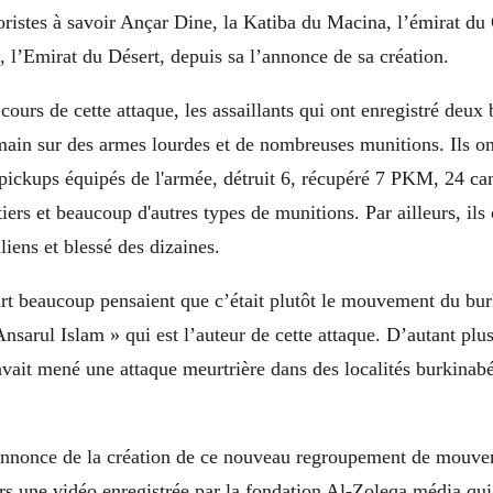
ristes à savoir Ançar Dine, la Katiba du Macina, l’émirat du
 l’Emirat du Désert, depuis sa l’annonce de sa création.
ours de cette attaque, les assaillants qui ont enregistré deux 
main sur des armes lourdes et de nombreuses munitions. Ils on
 pickups équipés de l'armée, détruit 6, récupéré 7 PKM, 24 ca
iers et beaucoup d'autres types de munitions. Par ailleurs, ils
liens et blessé des dizaines.
art beaucoup pensaient que c’était plutôt le mouvement du bu
sarul Islam » qui est l’auteur de cette attaque. D’autant plu
l avait mené une attaque meurtrière dans des localités burkinabé
annonce de la création de ce nouveau regroupement de mouvem
vers une vidéo enregistrée par la fondation Al-Zoleqa média qui