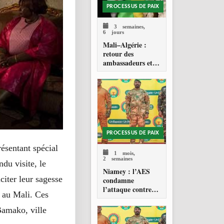
PROCESSUS DE PAIX
3 semaines,
6 jours
Mali–Algérie :
retour des
ambassadeurs et
réouverture des
espaces aériens
PROCESSUS DE PAIX
ésentant spécial
1 mois,
2 semaines
du visite, le
Niamey : l’AES
citer leur sagesse
condamne
l’attaque contre
n au Mali. Ces
l’aéroport Diori
Hamani
Bamako, ville