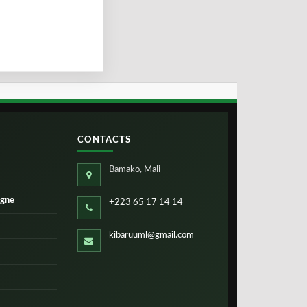
CONTACTS
Bamako, Mali
igne
+223 65 17 14 14
kibaruuml@gmail.com