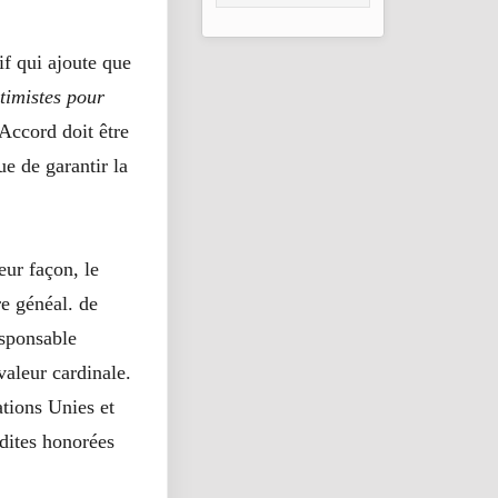
consolidation en
2026
f qui ajoute que
ptimistes pour
Accord doit être
 de garantir la
eur façon, le
e généal. de
esponsable
valeur cardinale.
ations Unies et
dites honorées