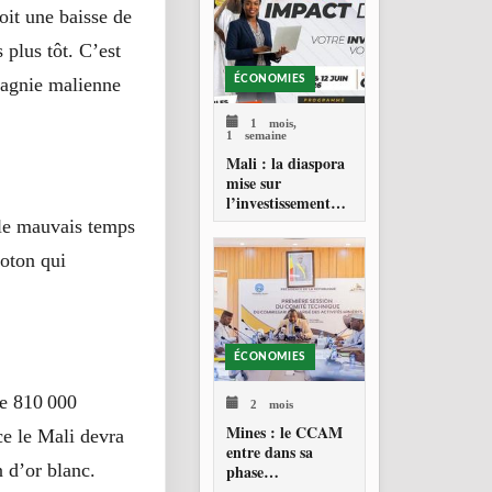
oit une baisse de
plus tôt. C’est
ÉCONOMIES
pagnie malienne
1 mois,
1 semaine
Mali : la diaspora
mise sur
l’investissement
productif
 le mauvais temps
coton qui
ÉCONOMIES
de 810 000
2 mois
Mines : le CCAM
ce le Mali devra
entre dans sa
 d’or blanc.
phase
opérationnelle