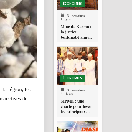
ÉCONOMIES
3 semaines,
1 jour
Mine de Karma :
la justice
burkinabè annule
le contrat d’achat
d’or de 2014
ÉCONOMIES
 la région, les
3 semaines,
4 jours
erspectives de
MPME : une
charte pour lever
les principaux
blocages