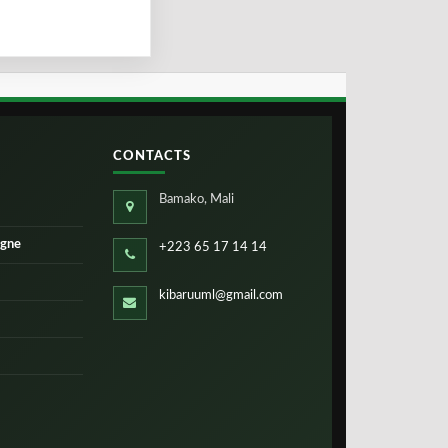
CONTACTS
Bamako, Mali
igne
+223 65 17 14 14
kibaruuml@gmail.com