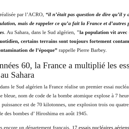
 réalisée par l’ACRO,
“il n’était pas question de dire qu’il y
ulation, mais de rappeler ce qu’a fait la France et d’autres
es
. Au Sahara, dans le Sud algérien,
"la population vit avec 
otidien, certains terrains sont toujours fortement contam
contamination de l’époque”
rappelle Pierre Barbey.
nnées 60, la France a multiplié les es
 au Sahara
ans le Sud algérien la France réalise un premier essai nucléai
e bleue, nom de code de la bombe atomique explose à 7 heur
a puissance est de 70 kilotonnes, une explosion trois ou quatre
lle des bombes d’ Hiroshima en août 1945.
rs encore un département français.
17 essais nucléaires aériens