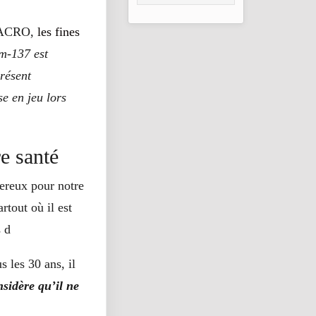
la COP30
l’ACRO,
les fines
um-137 est
présent
se en jeu lors
e santé
ereux pour notre
rtout où il est
s d
 les 30 ans, il
sidère qu’il ne