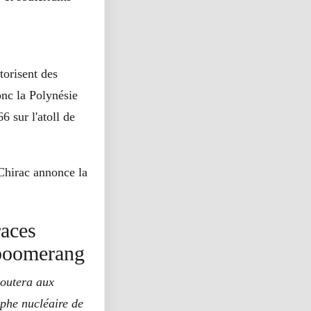
torisent des
onc la Polynésie
6 sur l'atoll de
 Chirac annonce la
races
 boomerang
ajoutera aux
ophe nucléaire de