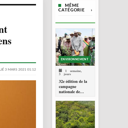
MÊME
CATÉGORIE
›
nt
ens
ENVIRONNEMENT
IÉ 3 MARS 2021 01:12
1 semaine,
3 jours
32e édition de la
campagne
nationale de
reboisement : 21
millions de plants
visés