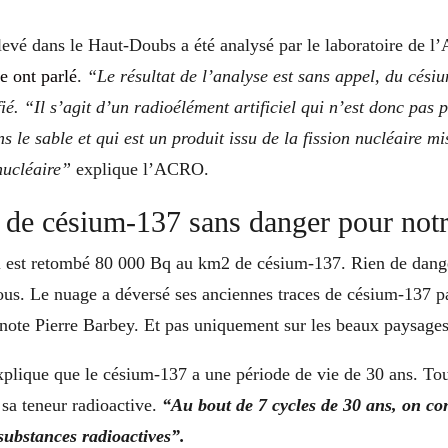
levé dans le Haut-Doubs a été analysé par le laboratoire de 
e ont parlé
.
“Le résultat de l’analyse est sans appel, du cési
fié. “Il s’agit d’un radioélément artificiel qui n’est donc pas 
s le sable et qui est un produit issu de la fission nucléaire mi
nucléaire”
explique l’ACRO.
 de césium-137 sans danger pour notr
 est retombé 80 000 Bq au km2 de césium-137. Rien de dang
ous. Le nuage a déversé ses anciennes traces de césium-137 pa
 note Pierre Barbey. Et pas uniquement sur les beaux paysage
xplique que le césium-137 a une période de vie de 30 ans. Tous
 sa teneur radioactive.
“Au bout de 7 cycles de 30 ans, on con
substances radioactives”.