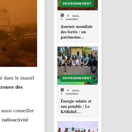
ENVIRONNEMENT
4 mois,
2 semaines
Journée mondiale
des forêts : un
patrimoine
forestier fragilisé
é dans le massif
ENVIRONNEMENT
trouve des
6 mois,
2 semaines
Énergie solaire et
eau potable : Le
 aussi conseiller
KSRelief
transforme le
 radioactivité
quotidien des
élèves à Bamako.