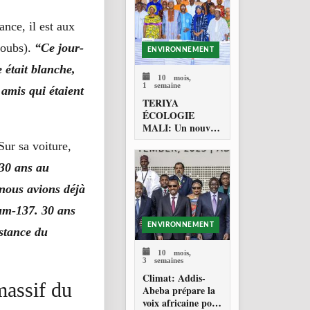
nce, il est aux
Doubs).
“Ce jour-
ENVIRONNEMENT
e était blanche,
10 mois,
1 semaine
 amis qui étaient
TERIYA
ÉCOLOGIE
MALI: Un nouvel
acteur pour
Sur sa voiture,
l’environnement
 30 ans au
nous avions déjà
ium-137. 30 ans
ENVIRONNEMENT
istance du
10 mois,
3 semaines
Climat: Addis-
massif du
Abeba prépare la
voix africaine pour