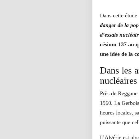
Dans cette étude
danger de la pop
d’essais nucléair
césium-137 au qu
une idée de la 
Dans les a
nucléaires
Près de Reggane d
1960. La Gerbois
heures locales, s
puissante que ce
L’Algérie est alo