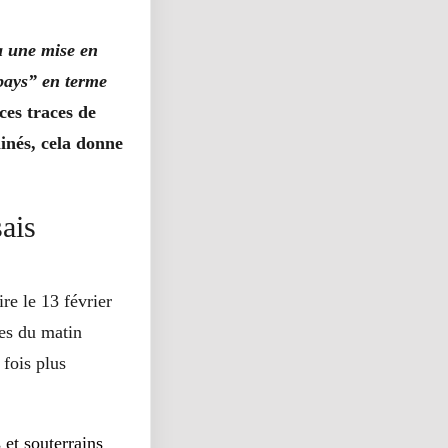
 a une mise en
 pays” en terme
ces traces de
inés, cela donne
sais
re le 13 février
es du matin
 fois plus
 et souterrains