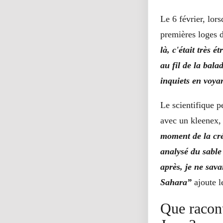
Le 6 février, lor
premières loges 
là, c'était très 
au fil de la bala
inquiets en voyan
Le scientifique p
avec un kleenex, 
moment de la cré
analysé du sable
après, je ne sava
Sahara”
ajoute le
Que racont