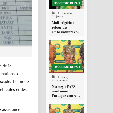
PROCESSUS DE PAIX
3 semaines,
5 jours
Mali–Algérie :
retour des
ambassadeurs et
réouverture des
espaces aériens
e de la
PROCESSUS DE PAIX
mations, c’est
1 mois,
2 semaines
buscade. Le mode
Niamey : l’AES
éhicules et des
condamne
l’attaque contre
l’aéroport Diori
Hamani
e assistance