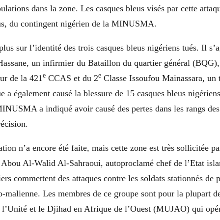
lations dans la zone. Les casques bleus visés par cette attaqu
ous, du contingent nigérien de la MINUSMA.
plus sur l’identité des trois casques bleus nigériens tués. Il s’
assane, un infirmier du Bataillon du quartier général (BQG),
e
e
ur de la 421
CCAS et du 2
Classe Issoufou Mainassara, un t
e a également causé la blessure de 15 casques bleus nigériens
INUSMA a indiqué avoir causé des pertes dans les rangs des a
écision.
ion n’a encore été faite, mais cette zone est très sollicitée pa
Abou Al-Walid Al-Sahraoui, autoproclamé chef de l’Etat isl
ers commettent des attaques contre les soldats stationnés de p
ro-malienne. Les membres de ce groupe sont pour la plupart d
’Unité et le Djihad en Afrique de l’Ouest (MUJAO) qui opé