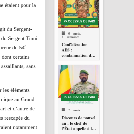
e étaient pour la
PROCESSUS DE PAIX
agit du Sergent-
6 mois,
4 semaines
 du Sergent Tinni
Confédération
e
ireur du 54
AES :
condamnation de
 dont certains
l’action militaire
américaine au
ssaillants, sans
Venezuela
r les éléments
PROCESSUS DE PAIX
amique au Grand
art et d’autre de
7 mois
Discours de nouvel
es rescapés du
an : le chef de
raient notamment
l’État appelle à la
consolidation en