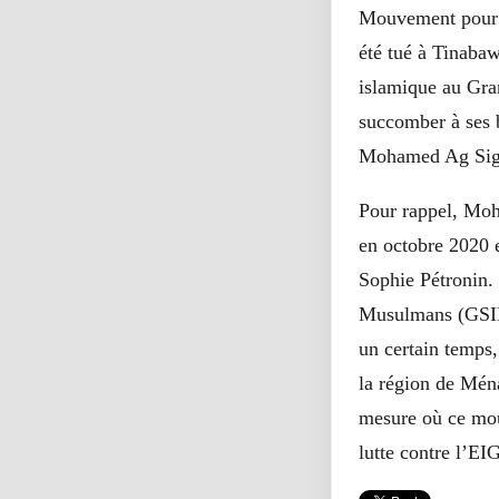
Mouvement pour 
été tué à Tinabaw
islamique au Gra
succomber à ses b
Mohamed Ag Sigui
Pour rappel, Moha
en octobre 2020 
Sophie Pétronin. 
Musulmans (GSIM) 
un certain temps
la région de Ména
mesure où ce mou
lutte contre l’E