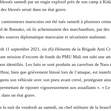
 blessés samedi par un engin explosif près de son camp à Kida
 des blessés serait dans un état grave.
x camionneurs marocains ont été tués samedi à plusieurs centa
rd de Bamako, où ils acheminaient des marchandises, par des 
 des sources diplomatique marocaine et sécuritaire malienne.
edi 11 septembre 2021, six (6) éléments de la Brigade Anti C
’une mission d’escorte de fonds du PMU Mali ont subi une att
on identifiés. Les faits se sont produits au carrefour de Nara 
ur, bien que grièvement blessé lors de l’attaque, est toutef
apens son véhicule avec son pneu avant crevé, protégeant ainsi
 permettant de riposter vigoureusement aux assaillants ». « Le 
 dans un état grave.
ns la nuit du vendredi au samedi, un chef militaire de la bra