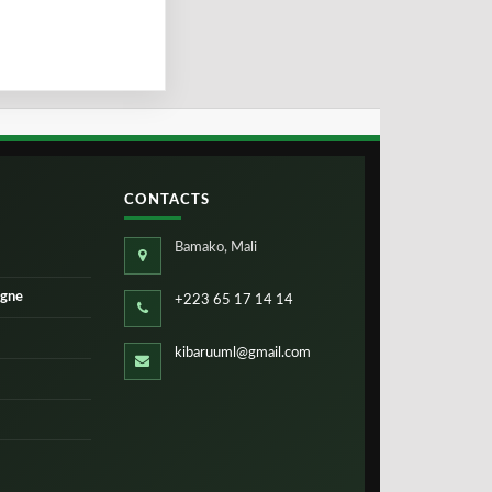
CONTACTS
Bamako, Mali
igne
+223 65 17 14 14
kibaruuml@gmail.com