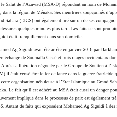
le Salut de l’Azawad (MSA-D) répondant au nom de Mohame
, dans la région de Ménaka. Ses meurtriers soupçonnés d’appa
nd Sahara (EIGS) ont également tiré sur un de ses compagnons
lessures quelques minutes plus tard. Les faits se sont produit
di était tranquillement dans son domicile.
med Ag Siguidi avait été arrêté en janvier 2018 par Barkhane.
en échange de Soumaïla Cissé et trois otages occidentaux dont
Après sa libération négociée par le Groupe de Soutien à l’Is
il était censé être le fer de lance dans la guerre fratricide 
, cette organisation nébuleuse à l’Etat Islamique au Grand Sa
ka. Le fait qu’il est adhéré au MSA était aussi un danger pour
vement impliqué dans le processus de paix est également trè
IGS. Autant de faits qui exposaient Mohamed Ag Siguidi à des 