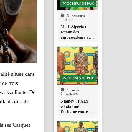
PROCESSUS DE PAIX
3 semaines,
5 jours
Mali–Algérie :
retour des
ambassadeurs et
réouverture des
espaces aériens
alité située dans
PROCESSUS DE PAIX
 de trois
1 mois,
s assaillants. De
2 semaines
Niamey : l’AES
illants ont été
condamne
l’attaque contre
l’aéroport Diori
Hamani
de ses Casques