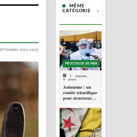
MÊME
CATÉGORIE
›
SEPTEMBRE 2021 14:02
PROCESSUS DE PAIX
1 semaine,
4 jours
Assimisme : un
comité scientifique
pour structurer
une doctrine de la
refondation