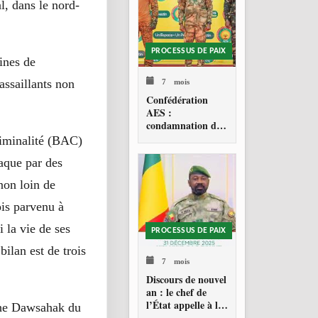
l, dans le nord-
PROCESSUS DE PAIX
ines de
7 mois
assaillants non
Confédération
AES :
condamnation de
l’action militaire
riminalité (BAC)
américaine au
aque par des
Venezuela
non loin de
ois parvenu à
 la vie de ses
PROCESSUS DE PAIX
bilan est de trois
7 mois
Discours de nouvel
an : le chef de
l’État appelle à la
nche Dawsahak du
consolidation en