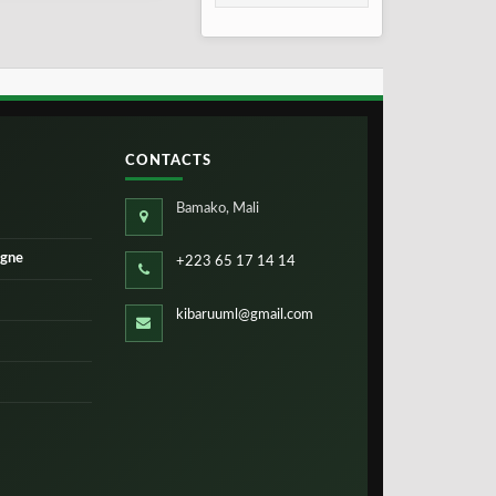
consolidation en
2026
CONTACTS
Bamako, Mali
igne
+223 65 17 14 14
kibaruuml@gmail.com