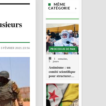
MÊME
CATÉGORIE
›
usieurs
 3 FÉVRIER 2021 23:56
PROCESSUS DE PAIX
1 semaine,
5 jours
Assimisme : un
comité scientifique
pour structurer
une doctrine de la
refondation