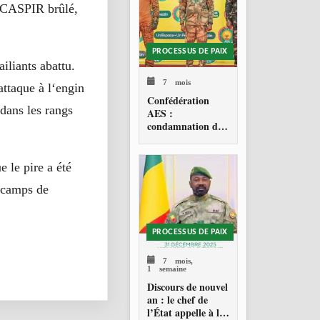
1 CASPIR brûlé,
PROCESSUS DE PAIX
iliants abattu.
7 mois
attaque à l‘engin
Confédération
dans les rangs
AES :
condamnation de
l’action militaire
américaine au
Venezuela
e le pire a été
s camps de
PROCESSUS DE PAIX
7 mois,
1 semaine
Discours de nouvel
an : le chef de
l’État appelle à la