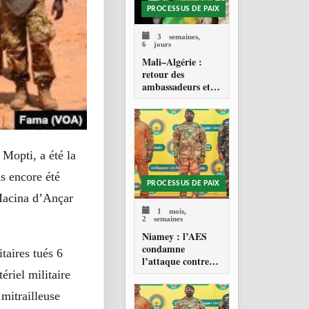
PROCESSUS DE PAIX
3 semaines,
6 jours
Mali–Algérie :
retour des
ambassadeurs et
réouverture des
espaces aériens
 Mopti, a été la
s encore été
PROCESSUS DE PAIX
 Macina d’Ançar
1 mois,
2 semaines
Niamey : l’AES
condamne
taires tués 6
l’attaque contre
l’aéroport Diori
ériel militaire
Hamani
mitrailleuse