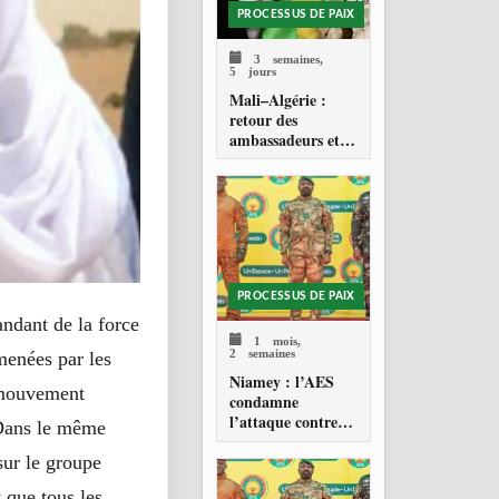
PROCESSUS DE PAIX
3 semaines,
5 jours
Mali–Algérie :
retour des
ambassadeurs et
réouverture des
espaces aériens
PROCESSUS DE PAIX
ndant de la force
1 mois,
2 semaines
menées par les
Niamey : l’AES
u mouvement
condamne
l’attaque contre
 Dans le même
l’aéroport Diori
Hamani
sur le groupe
t que tous les