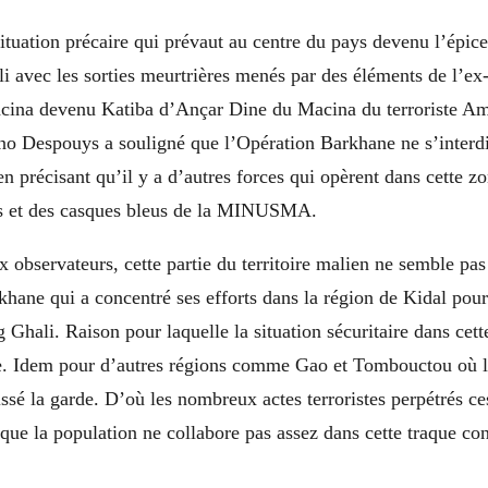
situation précaire qui prévaut au centre du pays devenu l’épic
i avec les sorties meurtrières menés par des éléments de l’ex
cina devenu Katiba d’Ançar Dine du Macina du terroriste A
no Despouys a souligné que l’Opération Barkhane ne s’interdi
en précisant qu’il y a d’autres forces qui opèrent dans cette zo
ns et des casques bleus de la MINUSMA.
observateurs, cette partie du territoire malien ne semble pas 
khane qui a concentré ses efforts dans la région de Kidal pour 
 Ghali. Raison pour laquelle la situation sécuritaire dans cett
e. Idem pour d’autres régions comme Gao et Tombouctou où l
issé la garde. D’où les nombreux actes terroristes perpétrés ce
t que la population ne collabore pas assez dans cette traque con
.