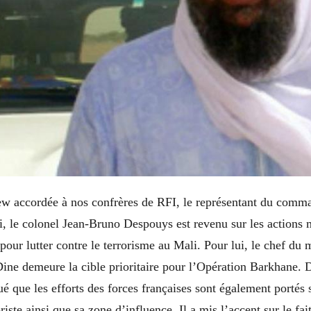
ew accordée à nos confrères de RFI, le représentant du comma
, le colonel Jean-Bruno Despouys est revenu sur les actions 
 pour lutter contre le terrorisme au Mali. Pour lui, le chef d
 Dine demeure la cible prioritaire pour l’Opération Barkhane.
qué que les efforts des forces françaises sont également portés 
oriste ainsi que sa zone d’influence. Il a mis l’accent sur le fai