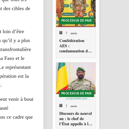
t des cibles de
PROCESSUS DE PAIX
 loin d’être
7 mois
 qu’il y a plus
Confédération
AES :
transfrontalière
condamnation de
l’action militaire
a Faso et le
américaine au
Venezuela
Le représentant
ération est la
.
PROCESSUS DE PAIX
peut venir à bout
7 mois
auté
Discours de nouvel
ans ce cadre que
an : le chef de
l’État appelle à la
consolidation en