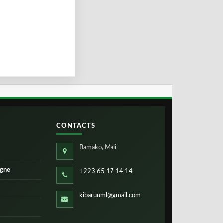
CONTACTS
Bamako, Mali
igne
+223 65 17 14 14
kibaruuml@gmail.com