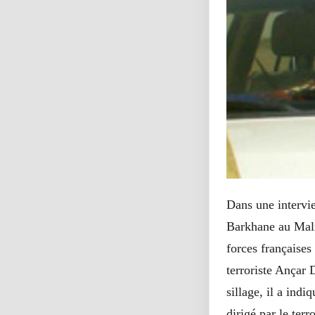
Dans une intervi
Barkhane au Mali
forces françaises
terroriste Ançar
sillage, il a indi
dirigé par le terr