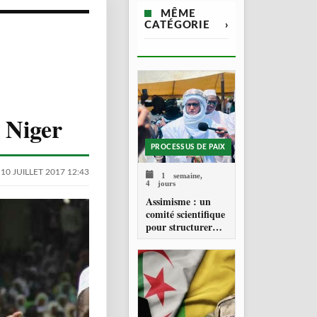
MÊME
CATÉGORIE
›
 Niger
PROCESSUS DE PAIX
10 JUILLET 2017 12:43
1 semaine,
4 jours
Assimisme : un
comité scientifique
pour structurer
une doctrine de la
refondation