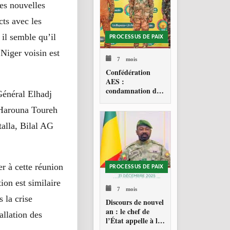
ses nouvelles
cts avec les
 il semble qu’il
PROCESSUS DE PAIX
Niger voisin est
7 mois
Confédération
AES :
condamnation de
 Général Elhadj
l’action militaire
américaine au
Harouna Toureh
Venezuela
talla, Bilal AG
r à cette réunion
PROCESSUS DE PAIX
ion est similaire
7 mois
 la crise
Discours de nouvel
an : le chef de
allation des
l’État appelle à la
consolidation en