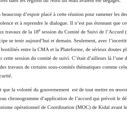
aires dans les régions du Nord du Mali avaient été dégagés.
 a beaucoup d’espoir placé à cette réunion pour ramener les de
iolence et à reprendre le dialogue. Il n’est pas étonnant que ce
e
aux travaux de la 18
session du Comité de Suivi de l’Accord 
cipe se tenir aujourd’hui et demain. Seulement, avec l’incert
s hostilités entre la CMA et la Plateforme, de sérieux doutes pl
ir cette session du comité de suivi. C’était d’ailleurs là l’une 
 des travaux de certains sous-comités thématiques comme celu
curité.
 que la volonté du gouvernement est de tout mettre en œuvre
veau chronogramme d’application de l’accord qui prévoit le d
anisme opérationnel de Coordination (MOC) de Kidal avant le 