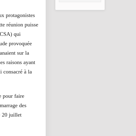
2026
ux protagonistes
tte réunion puisse
(CSA) qui
itude provoquée
anaient sur la
des raisons ayant
i consacré à la
 pour faire
émarrage des
20 juillet