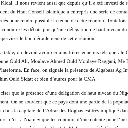
 Kidal. Il nous revient aussi que depuis qu’il a été investi de 
ident du Haut Conseil islamique a entrepris une série de conta
nés pour rendre possible la tenue de cette réunion. Toutefois,
à conduire les débats puisqu’une délégation de haut niveau du 
perviser le bon déroulement de cette réunion.
la table, on devrait avoir certains frères ennemis tels que : le
une Ould Ali, Moulaye Ahmed Ould Moulaye Raggani, Me 
lateforme. En face, on signale la présence de Algabass Ag In
ahim Ould Sidatt et bien d’autres pour la CMA.
éciser que la présence d’une délégation de haut niveau du Nige
ement. On se souvient que ce pays dont une partie de la populat
t dans la capitale de l’Adrar des Ifoghas est très impliqué dans
urs, c’est à Niamey que les contours d’une entente pour l’inst