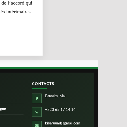
n de l’accord qui
tés intérimaires
CONTACTS
Bamako, Mali
igne
+223 65 17 14 14
kibaruuml@gmail.com