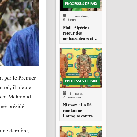
PROCESSUS DE PAIX
3 semaines,
6 jours
Mali–Algérie :
retour des
ambassadeurs et
réouverture des
espaces aériens
nt par le Premier
PROCESSUS DE PAIX
tral, il n’aura
1 mois,
l’Imam Mahmoud
2 semaines
Niamey : l’AES
ensé présidé
condamne
l’attaque contre
l’aéroport Diori
Hamani
aine dernière,