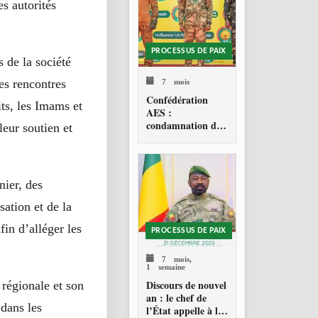
es autorités
PROCESSUS DE PAIX
 de la société
7 mois
Des rencontres
Confédération
its, les Imams et
AES :
condamnation de
 leur soutien et
l’action militaire
américaine au
Venezuela
nier, des
sation et de la
fin d’alléger les
PROCESSUS DE PAIX
7 mois,
1 semaine
Discours de nouvel
 régionale et son
an : le chef de
 dans les
l’État appelle à la