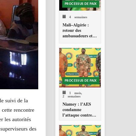
PROCESSUS DE PAIX
4 semaines
Mali–Algérie :
retour des
ambassadeurs et
réouverture des
espaces aériens
PROCESSUS DE PAIX
1 mois,
2 semaines
e suivi de la
Niamey : l’AES
condamne
 cette rencontre
l’attaque contre
r les autorités
l’aéroport Diori
Hamani
 superviseurs des