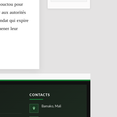
consolidation en
mbouctou pour
2026
r aux autorités
ndat qui expire
mener leur
CONTACTS
Bamako, Mali