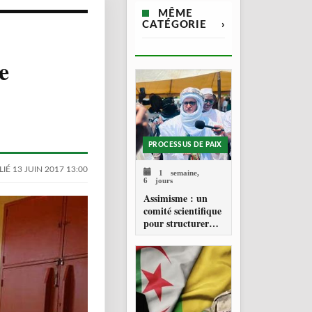
MÊME
CATÉGORIE
›
e
PROCESSUS DE PAIX
IÉ 13 JUIN 2017 13:00
1 semaine,
6 jours
Assimisme : un
comité scientifique
pour structurer
une doctrine de la
refondation