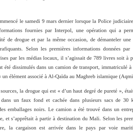
commencé le samedi 9 mars dernier lorsque la Police judiciair
formations fournies par Interpol, une opération qui a per
ité de drogue et par la même occasion, de démanteler une 
rafiquants. Selon les premières informations données par 
ises par les médias locaux, il s’agissait de 789 livres soit à 
nt été dissimulés dans un camion de transport, immatriculé à
 « un élément associé à Al-Qaïda au Maghreb islamique (Aqmi
ources, la drogue qui est « d’un haut degré de pureté », éta
 dans un faux fond et cachée dans plusieurs sacs de 30 
es emballages noirs. Le camion a été trouvé dans un entre
le, et s’apprêtait à partir à destination du Mali. Selon les pr
ère, la cargaison est arrivée dans le pays par voie mari