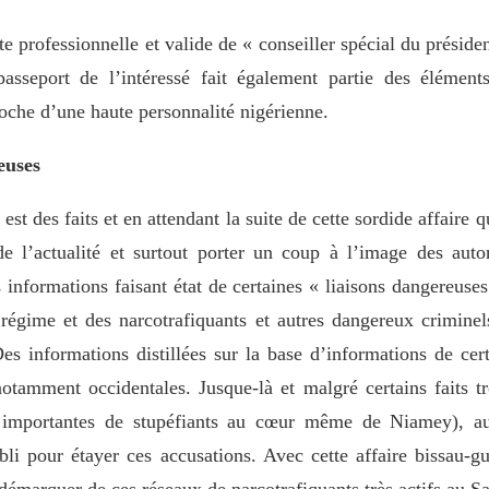
te professionnelle et valide de « conseiller spécial du présid
passeport de l’intéressé fait également partie des élémen
oche d’une haute personnalité nigérienne.
euses
est des faits et en attendant la suite de cette sordide affaire 
e l’actualité et surtout porter un coup à l’image des autor
s informations faisant état de certaines « liaisons dangereuses
régime et des narcotrafiquants et autres dangereux criminels
Des informations distillées sur la base d’informations de cer
otamment occidentales. Jusque-là et malgré certains faits 
es importantes de stupéfiants au cœur même de Niamey), au
bli pour étayer ces accusations. Avec cette affaire bissau-