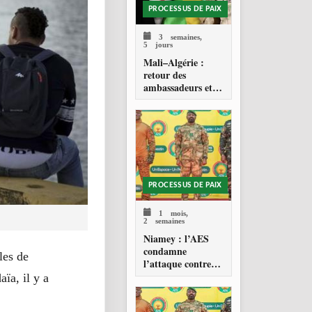
PROCESSUS DE PAIX
3 semaines,
5 jours
Mali–Algérie :
retour des
ambassadeurs et
réouverture des
espaces aériens
PROCESSUS DE PAIX
1 mois,
2 semaines
Niamey : l’AES
condamne
les de
l’attaque contre
l’aéroport Diori
ïa, il y a
Hamani