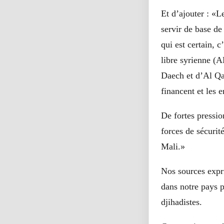
Et d’ajouter : «L
servir de base de
qui est certain, 
libre syrienne (A
Daech et d’Al Qa
financent et les 
De fortes pressio
forces de sécurit
Mali.»
Nos sources expri
dans notre pays p
djihadistes.