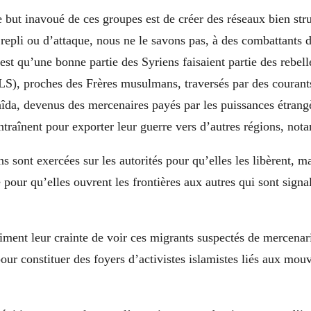
e but inavoué de ces groupes est de créer des réseaux bien str
 repli ou d’attaque, nous ne le savons pas, à des combattants d
c’est qu’une bonne partie des Syriens faisaient partie des rebel
LS), proches des Frères musulmans, traversés par des courants
îda, devenus des mercenaires payés par les puissances étrangè
entraînent pour exporter leur guerre vers d’autres régions, no
ns sont exercées sur les autorités pour qu’elles les libèrent, m
é pour qu’elles ouvrent les frontières aux autres qui sont sign
ment leur crainte de voir ces migrants suspectés de mercenaria
our constituer des foyers d’activistes islamistes liés aux mo