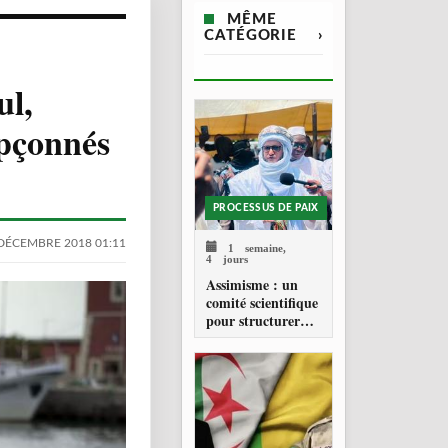
MÊME
CATÉGORIE
›
ul,
upçonnés
PROCESSUS DE PAIX
DÉCEMBRE 2018 01:11
1 semaine,
4 jours
Assimisme : un
comité scientifique
pour structurer
une doctrine de la
refondation