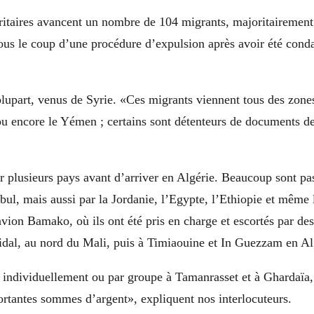
itaires avancent un nombre de 104 migrants, majoritairement 
sous le coup d’une procédure d’expulsion après avoir été con
 plupart, venus de Syrie. «Ces migrants viennent tous des zones
u encore le Yémen ; certains sont détenteurs de documents d
par plusieurs pays avant d’arriver en Algérie. Beaucoup sont pa
nbul, mais aussi par la Jordanie, l’Egypte, l’Ethiopie et même
avion Bamako, où ils ont été pris en charge et escortés par d
idal, au nord du Mali, puis à Timiaouine et In Guezzam en Al
és individuellement ou par groupe à Tamanrasset et à Ghardaïa, 
ortantes sommes d’argent», expliquent nos interlocuteurs.