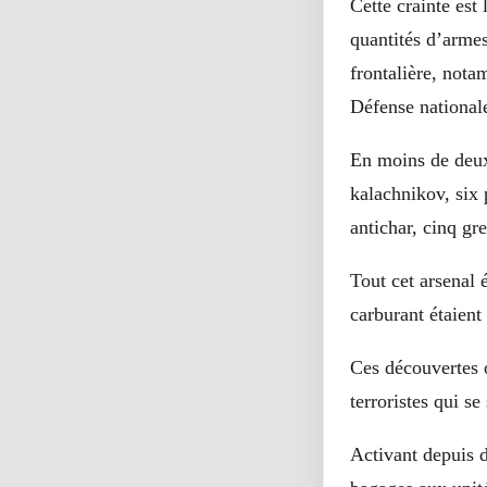
Cette crainte est
quantités d’armes
frontalière, nota
Défense nationale
En moins de deux 
kalachnikov, six p
antichar, cinq gr
Tout cet arsenal 
carburant étaient
Ces découvertes o
terroristes qui s
Activant depuis d