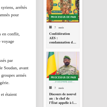
syriens, arrêtés
damnés pour
PROCESSUS DE PAIX
7 mois
Confédération
 en conflit,
AES :
e voyage
condamnation de
l’action militaire
américaine au
Venezuela
ssés par
 le Soudan, avant
es groupes armés
PROCESSUS DE PAIX
gérie.
7 mois
Discours de nouvel
et étaient
an : le chef de
l’État appelle à la
consolidation en