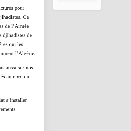
2026
ucturés pour
jihadistes. Ce
les de l’Armée
 djihadistes de
res qui les
tamment l’Algérie.
ais aussi sur nos
alés au nord du
t s’installer
uvements