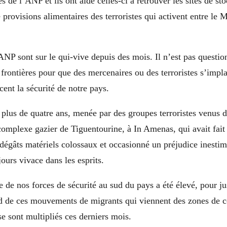
s de l’ANP et ils ont aidé celles-ci à retrouver les sites de st
provisions alimentaires des terroristes qui activent entre le M
ANP sont sur le qui-vive depuis des mois. Il n’est pas questio
frontières pour que des mercenaires ou des terroristes s’impla
cent la sécurité de notre pays.
a plus de quatre ans, menée par des groupes terroristes venus 
complexe gazier de Tiguentourine, à In Amenas, qui avait fait
dégâts matériels colossaux et occasionné un préjudice inestim
jours vivace dans les esprits.
e de nos forces de sécurité au sud du pays a été élevé, pour j
rd de ces mouvements de migrants qui viennent des zones de c
se sont multipliés ces derniers mois.