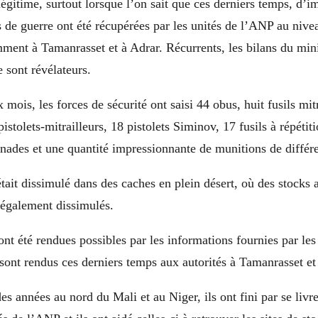
 légitime, surtout lorsque l’on sait que ces derniers temps, d’i
 de guerre ont été récupérées par les unités de l’ANP au nive
mment à Tamanrasset et à Adrar. Récurrents, les bilans du mini
 sont révélateurs.
mois, les forces de sécurité ont saisi 44 obus, huit fusils mitr
istolets-mitrailleurs, 18 pistolets Siminov, 17 fusils à répétit
enades et une quantité impressionnante de munitions de différe
était dissimulé dans des caches en plein désert, où des stocks 
 également dissimulés.
nt été rendues possibles par les informations fournies par l
e sont rendus ces derniers temps aux autorités à Tamanrasset et
es années au nord du Mali et au Niger, ils ont fini par se livr